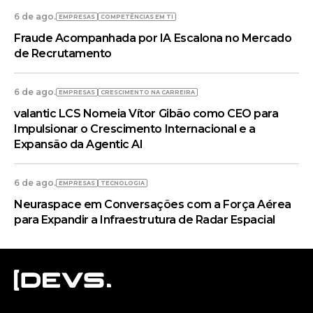
6 de ago.
EMPRESAS
COMPETÊNCIAS EM TI
Fraude Acompanhada por IA Escalona no Mercado
de Recrutamento
6 de ago.
EMPRESAS
CRESCIMENTO NA CARREIRA
valantic LCS Nomeia Vítor Gibão como CEO para
Impulsionar o Crescimento Internacional e a
Expansão da Agentic AI
6 de ago.
EMPRESAS
TECNOLOGIA
Neuraspace em Conversações com a Força Aérea
para Expandir a Infraestrutura de Radar Espacial