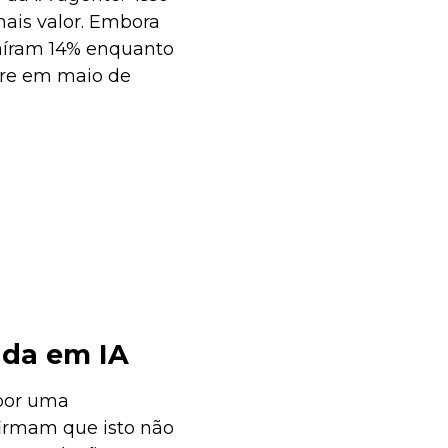
mais valor. Embora
caíram 14% enquanto
are em maio de
ada em IA
 por uma
firmam que isto não