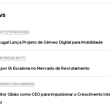
ws
M TI
TECNOLOGIA
rtugal Lança Projeto de Gêmeo Digital para Mobilidade
ETÊNCIAS EM TI
por IA Escalona no Mercado de Recrutamento
CIMENTO NA CARREIRA
ítor Gibão como CEO para Impulsionar o Crescimento Inte
AI