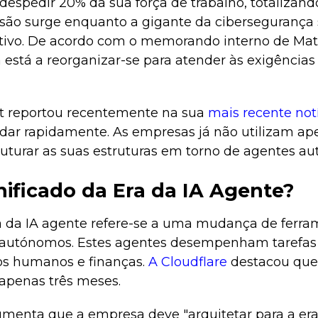
 despedir 20% da sua força de trabalho, totalizand
cisão surge enquanto a gigante da cibersegurança
tivo. De acordo com o memorando interno de Mat
 está a reorganizar-se para atender às exigência
t reportou recentemente na sua
mais recente notí
udar rapidamente. As empresas já não utilizam a
truturar as suas estruturas em torno de agentes a
nificado da Era da IA Agente?
ra da IA agente refere-se a uma mudança de ferra
A autónomos. Estes agentes desempenham tarefa
os humanos e finanças.
A Cloudflare
destacou que 
apenas três meses.
nta que a empresa deve "arquitetar para a era d