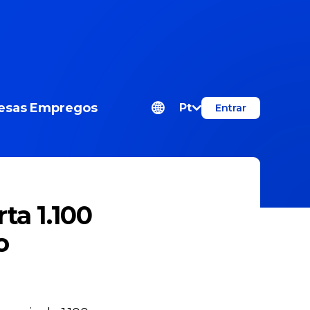
esas
Empregos
Pt
Entrar
ta 1.100
o