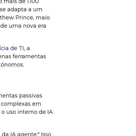
o mais de 1.100
 se adapta a um
thew Prince, maio
s de uma nova era
cia de TI
, a
penas ferramentas
utónomos.
mentas passivas
s complexas em
o uso interno de IA
a IA agente." Isso