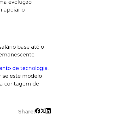
uma evolução
m apoiar o
alário base até o
 remanescente.
ento de tecnologia
.
er se este modelo
 a contagem de
Share: