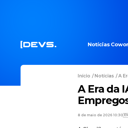
Notícias
Cowor
Início
/
Notícias
/
A Er
A Era da I
Empregos 
E
8 de maio de 2026 10:30