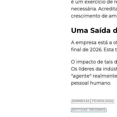
é um exercício de 
necessária. Acredi
crescimento de am
Uma Saída d
A empresa está a of
final de 2026. Esta
O impacto de tais
Os líderes da indús
"agente" realment
pessoal humano.
EMPRESAS
TECNOLOGIA
NOTÍCIAS ORIGINAIS