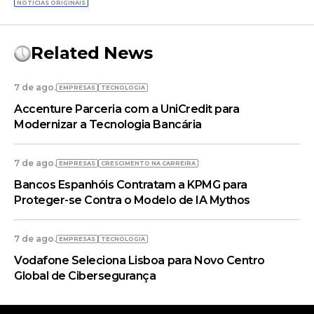
NOTÍCIAS ORIGINAIS
Related News
7 de ago.
EMPRESAS
TECNOLOGIA
Accenture Parceria com a UniCredit para
Modernizar a Tecnologia Bancária
7 de ago.
EMPRESAS
CRESCIMENTO NA CARREIRA
Bancos Espanhóis Contratam a KPMG para
Proteger-se Contra o Modelo de IA Mythos
7 de ago.
EMPRESAS
TECNOLOGIA
Vodafone Seleciona Lisboa para Novo Centro
Global de Cibersegurança