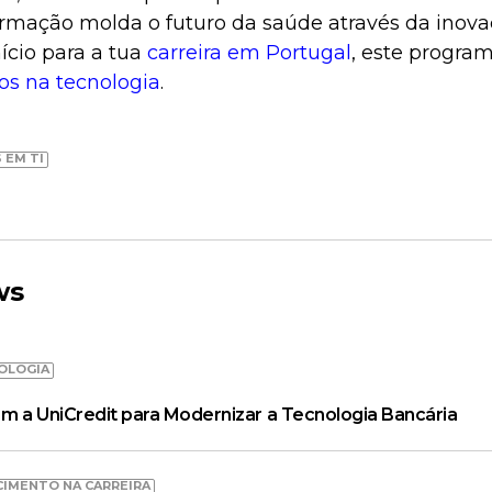
rmação molda o futuro da saúde através da inovaç
ício para a tua
carreira em Portugal
, este program
s na tecnologia
.
 EM TI
ws
OLOGIA
m a UniCredit para Modernizar a Tecnologia Bancária
CIMENTO NA CARREIRA