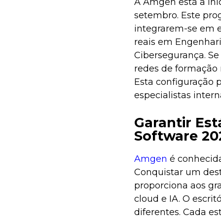
A Amgen está a ini
setembro. Este pro
integrarem-se em eq
reais em Engenhari
Cibersegurança. Se
redes de formação 
Esta configuração 
especialistas intern
Garantir Es
Software 20
Amgen
é conhecida
Conquistar um des
proporciona aos g
cloud e IA. O escri
diferentes. Cada e