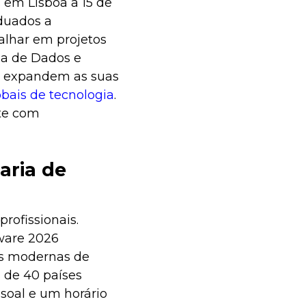
 em Lisboa a 15 de
duados a
balhar em projetos
ia de Dados e
is expandem as suas
obais de tecnologia
.
te com
aria de
rofissionais.
ware 2026
as modernas de
s de 40 países
soal e um horário