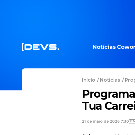
Notícias
Cowor
Início
/
Notícias
/
Pro
Programa 
Tua Carre
E
21 de maio de 2026 7:30