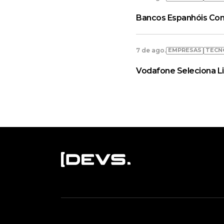
Bancos Espanhóis Con
EMPRESAS
TECN
7 de ago.
Vodafone Seleciona L