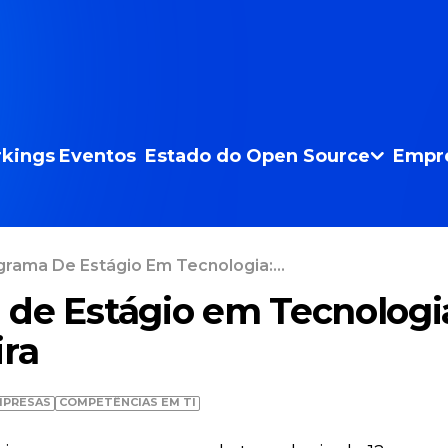
kings
Eventos
Estado do Open Source
Empr
grama De Estágio Em Tecnologia:...
de Estágio em Tecnologia
ira
MPRESAS
COMPETÊNCIAS EM TI