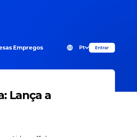
esas
Empregos
Pt
Entrar
: Lança a