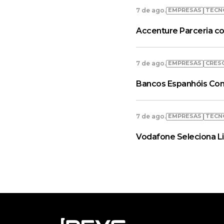
EMPRESAS
TECN
7 de ago.
Accenture Parceria co
EMPRESAS
CRES
7 de ago.
Bancos Espanhóis Con
EMPRESAS
TECN
7 de ago.
Vodafone Seleciona L