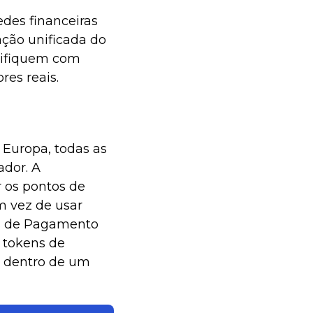
des financeiras
ação unificada do
rifiquem com
res reais.
a Europa, todas as
ador. A
r os pontos de
Em vez de usar
es de Pagamento
 tokens de
s dentro de um