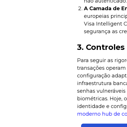
não autenticado.
A Camada de E
europeias princi
Visa Intelligen
segurança as cre
3. Controle
Para seguir as rigo
transações operam d
configuração adapta
infraestrutura banc
senhas vulneráveis
biométricas. Hoje,
identidade e confi
moderno hub de c