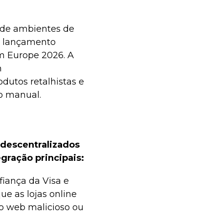
 de ambientes de
te lançamento
m Europe 2026. A
m
utos retalhistas e
o manual.
 descentralizados
gração principais:
fiança da Visa e
ue as lojas online
o web malicioso ou