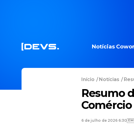
Notícias
Cowor
Início
/
Notícias
/
Resu
Resumo da
Comércio
EM
6 de julho de 2026 6:30