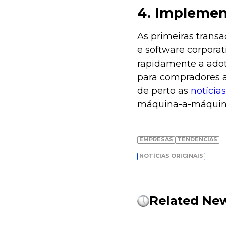
4. Implemen
As primeiras transa
e software corpora
rapidamente a adot
para compradores a
de perto as
notícias
máquina-a-máquina
EMPRESAS
TENDÊNCIAS
NOTÍCIAS ORIGINAIS
Related Ne