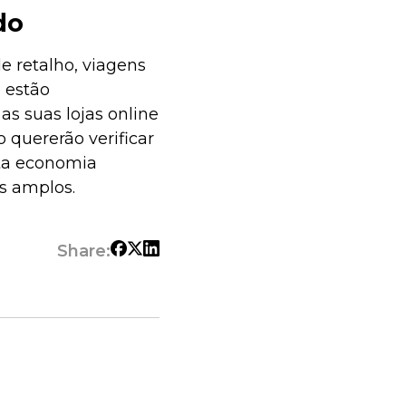
do
de retalho, viagens
 estão
s suas lojas online
quererão verificar
ta economia
s amplos.
Share: