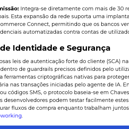
missão:
Integra-se diretamente com mais de 30 re
pais. Esta expansão da rede suporta uma implant
t Commerce Connect, permitindo que os bancos ve
denciais automatizadas contra contas de utilizado
s de Identidade e Segurança
rosas leis de autenticação forte do cliente (SCA) n
entro de guardrails precisos definidos pelo utiliz
 ferramentas criptográficas nativas para protege
ária nas transações iniciadas pelo agente de IA. 
 ou códigos SMS, o protocolo baseia-se em Chav
 os desenvolvedores podem testar facilmente estes
gurar fluxos de compra enquanto trabalham junto
oworking
.