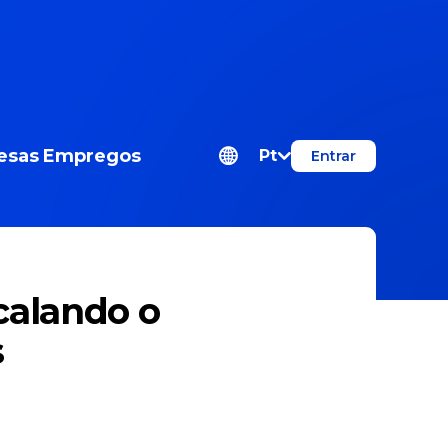
esas
Empregos
Pt
Entrar
calando o
s