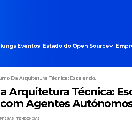
kings
Eventos
Estado do Open Source
Empr
mo Da Arquitetura Técnica: Escalando...
 Arquitetura Técnica: Es
 com Agentes Autónomo
PRESAS
TENDÊNCIAS