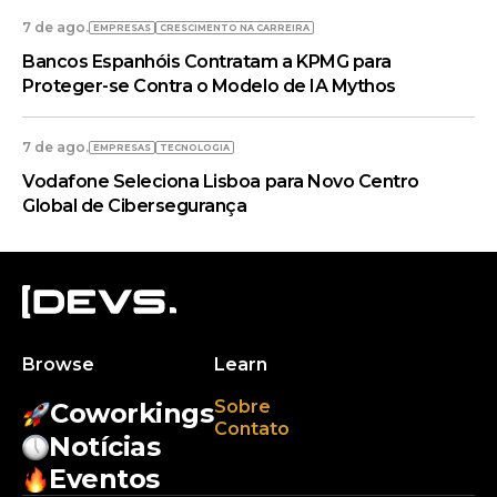
7 de ago.
EMPRESAS
CRESCIMENTO NA CARREIRA
Bancos Espanhóis Contratam a KPMG para
Proteger-se Contra o Modelo de IA Mythos
7 de ago.
EMPRESAS
TECNOLOGIA
Vodafone Seleciona Lisboa para Novo Centro
Global de Cibersegurança
Browse
Learn
Sobre
Coworkings
Contato
Notícias
Eventos