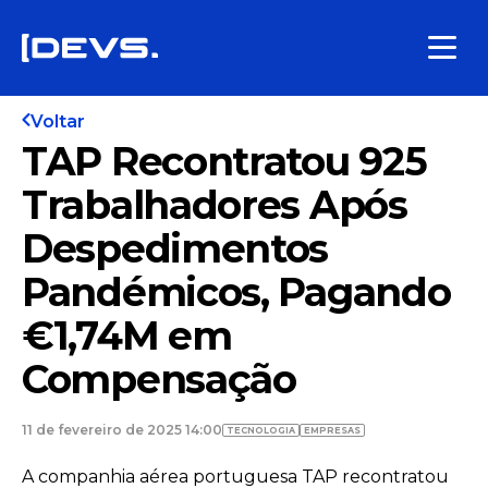
Voltar
TAP Recontratou 925
Trabalhadores Após
Despedimentos
Pandémicos, Pagando
€1,74M em
Compensação
11 de fevereiro de 2025 14:00
TECNOLOGIA
EMPRESAS
A companhia aérea portuguesa TAP recontratou