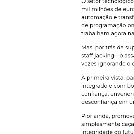
O setor tecnológico
mil milhões de euro
automação e transf
de programação pra
trabalham agora na 
Mas, por trás da su
staff jacking—o ass
vezes ignorando o 
À primeira vista, 
integrado e com bo
confiança, envenen
desconfiança em um
Pior ainda, promov
simplesmente caçad
integridade do futu