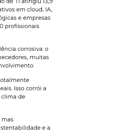
 de TI atingiu 13,9
tivos em cloud, IA,
lógicas e empresas
 profissionais
ência corrosiva: o
rnecedores, muitas
nvolvimento.
 totalmente
is. Isso corrói a
 clima de
, mas
stentabilidade e a