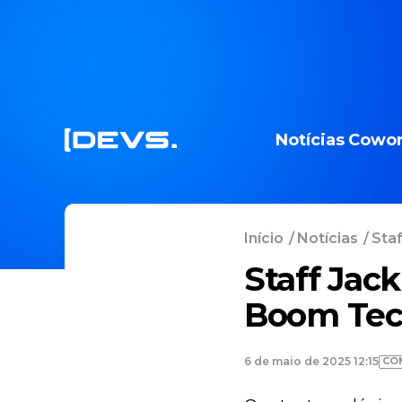
Notícias
Cowor
Início
/
Notícias
/
Staf
Staff Jac
Boom Tec
CO
6 de maio de 2025 12:15