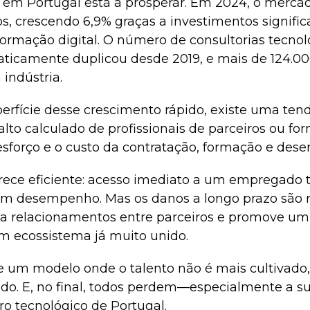
 em Portugal está a prosperar. Em 2024, o mercado
s, crescendo 6,9% graças a investimentos significa
ormação digital. O número de consultorias tecno
ticamente duplicou desde 2019, e mais de 124.000
indústria.
perfície desse crescimento rápido, existe uma tend
alto calculado de profissionais de parceiros ou fo
esforço e o custo da contratação, formação e dese
parece eficiente: acesso imediato a um empregado
m desempenho. Mas os danos a longo prazo são rea
a relacionamentos entre parceiros e promove um
 ecossistema já muito unido.
e um modelo onde o talento não é mais cultivado
o. E, no final, todos perdem—especialmente a su
ro tecnológico de Portugal.