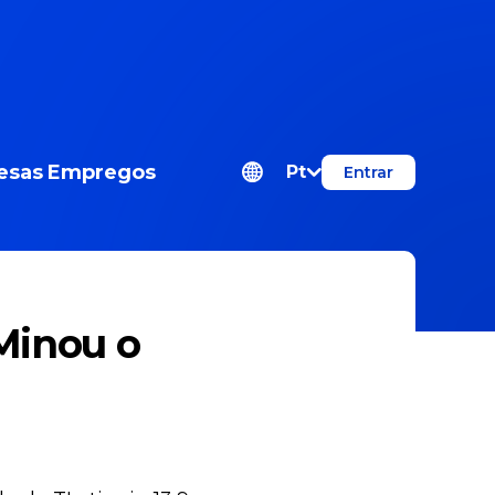
esas
Empregos
Pt
Entrar
 Minou o