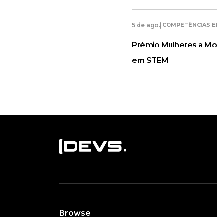
COMPETÊNCIAS E
5 de ago.
Prémio Mulheres a Mo
em STEM
Browse