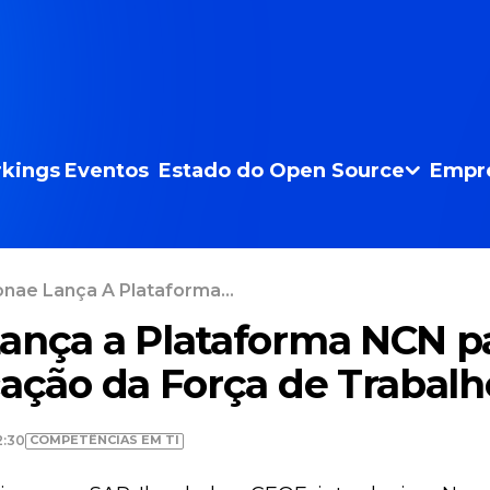
kings
Eventos
Estado do Open Source
Empr
nae Lança A Plataforma...
ança a Plataforma NCN p
cação da Força de Trabalh
COMPETÊNCIAS EM TI
2:30