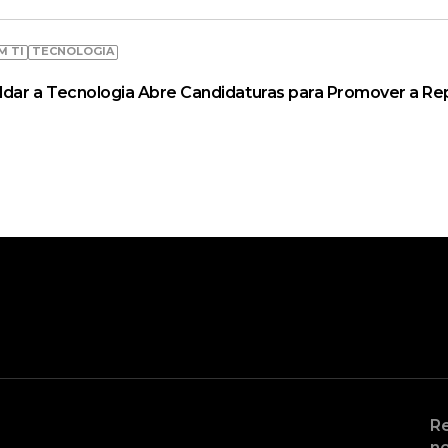
M TI
TECNOLOGIA
ldar a Tecnologia Abre Candidaturas para Promover a R
Re
no