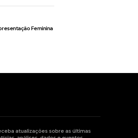
epresentação Feminina
ceba atualizações sobre as últimas
tícias, análises, dados e eventos