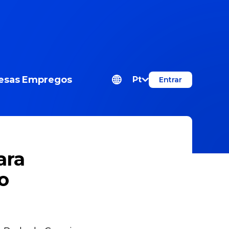
esas
Empregos
Pt
Entrar
ara
o