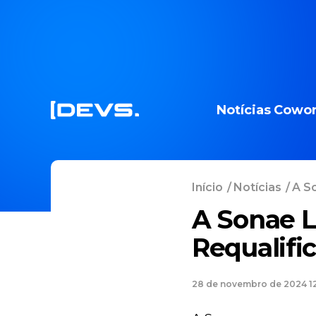
Notícias
Cowor
Início
/
Notícias
/
A So
A Sonae L
Requalifi
28 de novembro de 2024 1