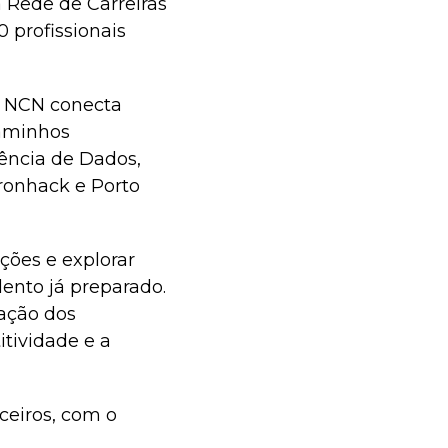
 Rede de Carreiras
 profissionais
 a NCN conecta
caminhos
ência de Dados,
Ironhack e Porto
ções e explorar
ento já preparado.
ação dos
tividade e a
ceiros, com o