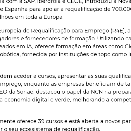
ia com a SAP, Iberdrola e CEOE, introduziu a Nova
 Espanha para apoiar a requalificação de 700.000
lhões em toda a Europa.
a Europeia de Requalificação para Emprego (R4E),
adores e fornecedores de formação. Utilizando 
eados em IA, oferece formação em áreas como Ci
bótica, fornecida por instituições de topo como 
dem aceder a cursos, apresentar as suas qualifica
mprego, enquanto as empresas beneficiam de tal
EO da Sonae, destacou o papel da NCN na prepar
 a economia digital e verde, melhorando a competi
ente oferece 39 cursos e está aberta a novos par
r o seu ecossistema de requalificação.