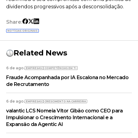
dividendos progressivos após a desconsolidação.
Share:
NOTÍCIAS ORIGINAIS
Related News
6 de ago.
EMPRESAS
COMPETÊNCIAS EM TI
Fraude Acompanhada por IA Escalona no Mercado
de Recrutamento
6 de ago.
EMPRESAS
CRESCIMENTO NA CARREIRA
valantic LCS Nomeia Vítor Gibão como CEO para
Impulsionar o Crescimento Internacional e a
Expansão da Agentic AI