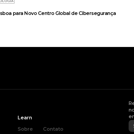
OLOGIA
isboa para Novo Centro Global de Cibersegurança
Re
no
en
Learn
Sobre
Contato