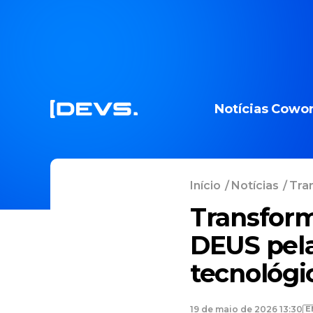
Notícias
Cowor
Início
/
Notícias
/
Tran
Transform
DEUS pela
tecnológi
E
19 de maio de 2026 13:30