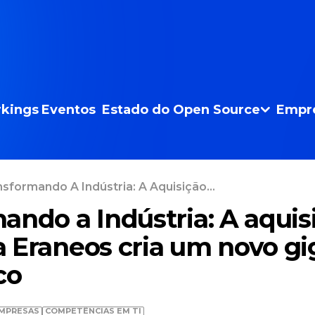
kings
Eventos
Estado do Open Source
Empr
sformando A Indústria: A Aquisição...
ando a Indústria: A aquis
 Eraneos cria um novo gi
co
MPRESAS
COMPETÊNCIAS EM TI