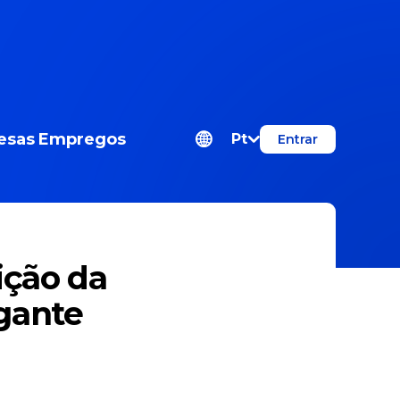
esas
Empregos
Pt
Entrar
ição da
gante