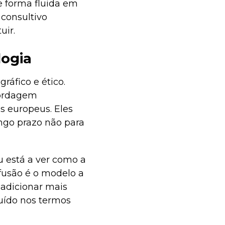
e forma fluida em
 consultivo
uir.
logia
ráfico e ético.
bordagem
s europeus. Eles
ongo prazo não para
u está a ver como a
 fusão é o modelo a
 adicionar mais
ruído nos termos