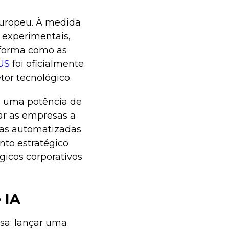
uropeu. À medida
 experimentais,
a forma como as
US
foi oficialmente
or tecnológico.
o uma potência de
dar as empresas a
sas automatizadas
nto estratégico
icos corporativos
 IA
isa: lançar uma