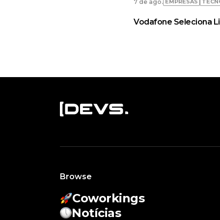
EMPRESAS
TECN
7 de ago.
Vodafone Seleciona L
Browse
Coworkings
Notícias