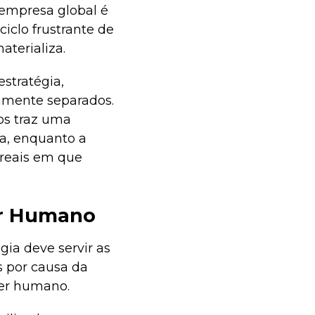
a empresa global é
iclo frustrante de
aterializa.
stratégia,
tamente separados.
os traz uma
da, enquanto a
 reais em que
er Humano
gia deve servir as
s por causa da
ser humano.