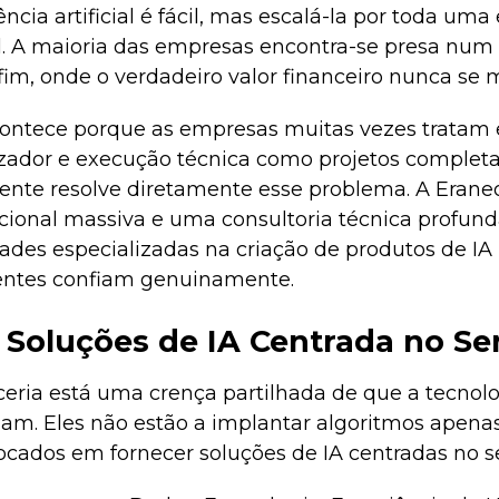
gência artificial é fácil, mas escalá-la por toda um
il. A maioria das empresas encontra-se presa num c
fim, onde o verdadeiro valor financeiro nunca se m
ontece porque as empresas muitas vezes tratam e
lizador e execução técnica como projetos comple
cente resolve diretamente esse problema. A Erane
acional massiva e uma consultoria técnica profun
ades especializadas na criação de produtos de IA
ientes confiam genuinamente.
 Soluções de IA Centrada no S
eria está uma crença partilhada de que a tecnolo
zam. Eles não estão a implantar algoritmos apena
ocados em fornecer soluções de IA centradas no 