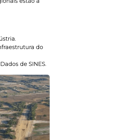
gionais estão a
stria.
fraestrutura do
e Dados de SINES.