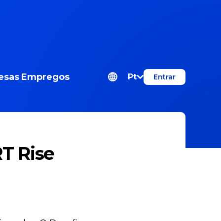
esas
Empregos
Pt
Entrar
T Rise