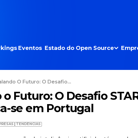
kings
Eventos
Estado do Open Source
Empr
lando O Futuro: O Desafio...
 o Futuro: O Desafio STAR
a-se em Portugal
PRESAS
TENDÊNCIAS