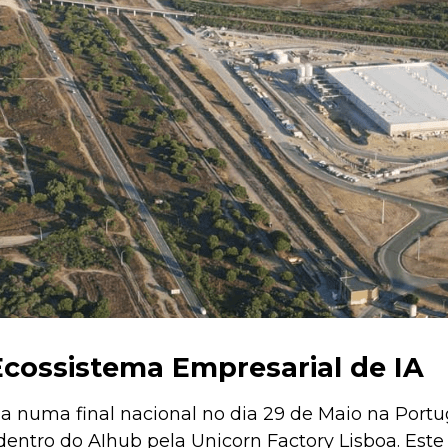
Ecossistema Empresarial de IA
 numa final nacional no dia 29 de Maio na Portug
 dentro do AIhub pela Unicorn Factory Lisboa. Este