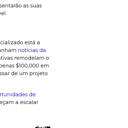
esentarão as suas
el.
ializado está a
mpanham
notícias da
ativas remodelam o
 apenas $100,000 em
ssar de um projeto
rtunidades de
eçam a escalar