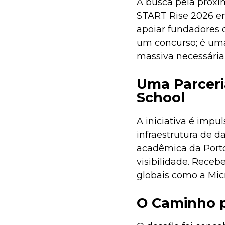
A busca pela próxim
START Rise 2026 em
apoiar fundadores 
um concurso; é uma
massiva necessária 
Uma Parceri
School
A iniciativa é impu
infraestrutura de d
acadêmica da Porto
visibilidade. Receb
globais como a Micr
O Caminho p