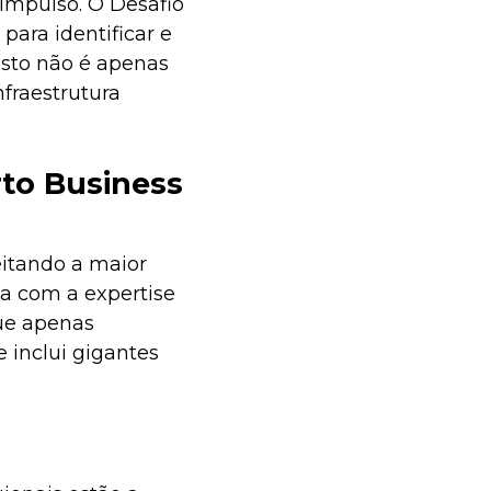
 impulso. O Desafio
ara identificar e
Isto não é apenas
fraestrutura
to Business
eitando a maior
ia com a expertise
ue apenas
 inclui gigantes