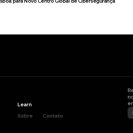
isboa para Novo Centro Global de Cibersegurança
Re
no
en
Learn
Sobre
Contato