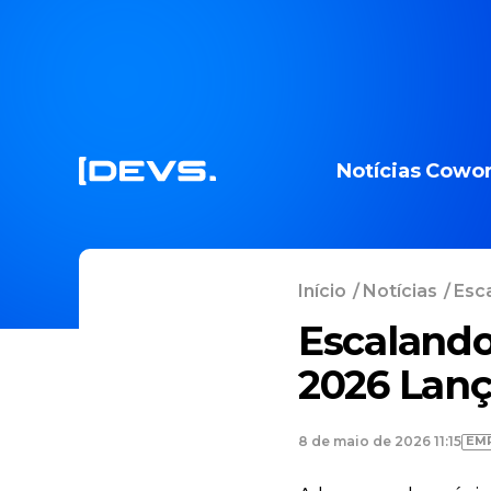
Notícias
Cowor
Início
/
Notícias
/
Esca
Escalando
2026 Lanç
EM
8 de maio de 2026 11:15