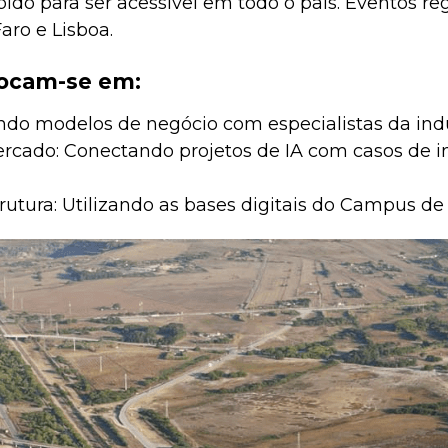
bido para ser acessível em todo o país. Eventos re
aro e Lisboa.
focam-se em:
ndo modelos de negócio com especialistas da indú
rcado: Conectando projetos de IA com casos de in
trutura: Utilizando as bases digitais do Campus d