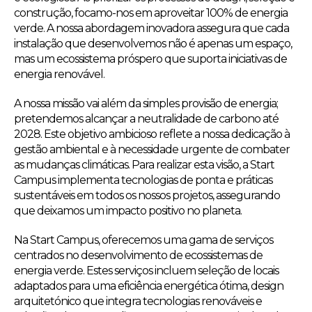
construção, focamo-nos em aproveitar 100% de energia
verde. A nossa abordagem inovadora assegura que cada
instalação que desenvolvemos não é apenas um espaço,
mas um ecossistema próspero que suporta iniciativas de
energia renovável.
A nossa missão vai além da simples provisão de energia;
pretendemos alcançar a neutralidade de carbono até
2028. Este objetivo ambicioso reflete a nossa dedicação à
gestão ambiental e à necessidade urgente de combater
as mudanças climáticas. Para realizar esta visão, a Start
Campus implementa tecnologias de ponta e práticas
sustentáveis em todos os nossos projetos, assegurando
que deixamos um impacto positivo no planeta.
Na Start Campus, oferecemos uma gama de serviços
centrados no desenvolvimento de ecossistemas de
energia verde. Estes serviços incluem seleção de locais
adaptados para uma eficiência energética ótima, design
arquitetónico que integra tecnologias renováveis e