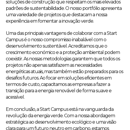
soluções de construção que respeitam os mais elevados
padrões de sustentabilidade. O nosso portfólio apresenta
uma variedade de projetos que destacam a nossa
experiência em fomentar a inovação verde.
Uma das principais vantagens de colaborar com a Start
Campus é o nosso compromisso inabalável com o
desenvolvimento sustentável. Acreditamos que o
crescimento económico e a proteção ambiental podem
coexistir. As nossas metodologias garantem que todos os
projetos não apenas satisfazem as necessidades
energéticas atuais, mas também estão preparados para os
desafios futuros. Ao focar em soluções eficientes em
termos de custo, capacitamos as empresas a fazer a
transição para a energia renovável de forma suave e
acessível.
Em conclusão, a Start Campus está na vanguarda da
revolução da energia verde. Com a nossa abordagem
estratégica ao desenvolvimento ecológico e uma visão
clara para um futuro neutro em carbono, estamos