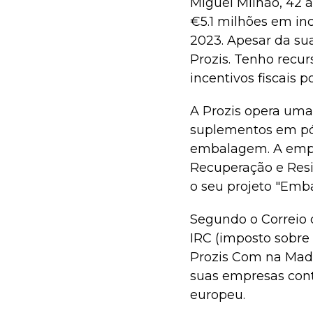
Miguel Milhão, 42 a
€5.1 milhões em in
2023. Apesar da sua
Prozis. Tenho recu
incentivos fiscais
A Prozis opera uma
suplementos em pó e
embalagem. A empr
Recuperação e Resil
o seu projeto "Emba
Segundo o Correio 
IRC (imposto sobre 
Prozis Com na Made
suas empresas cont
europeu.