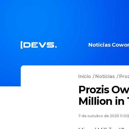
Notícias
Cowor
Início
/
Notícias
/
Proz
Prozis Ow
Million in
7 de outubro de 2025 11:00