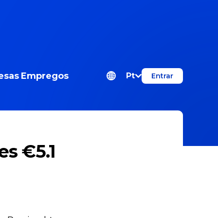
esas
Empregos
Pt
Entrar
es €5.1