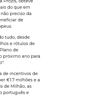
a Prozis, obteve
mais do que em
 não preciso da
neficiar de
opeus.
do tudo, desde
lhos e rótulos de
Plano de
do próximo ano para
o".
a de incentivos de
er €1.7 milhões e a
s de Milhão, as
o português e