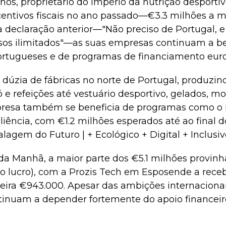
nos, proprietário do império da nutrição desportiv
centivos fiscais no ano passado—€3.3 milhões a 
 declaração anterior—"Não preciso de Portugal, e
rsos ilimitados"—as suas empresas continuam a be
 portugueses e de programas de financiamento eur
 dúzia de fábricas no norte de Portugal, produzin
 refeições até vestuário desportivo, gelados, mo
esa também se beneficia de programas como o 
iência, com €1.2 milhões esperados até ao final 
lagem do Futuro | + Ecológico + Digital + Inclusiv
da Manhã, a maior parte dos €5.1 milhões provinh
o lucro), com a Prozis Tech em Esposende a receb
ira €943.000. Apesar das ambições internacionai
inuam a depender fortemente do apoio financeir