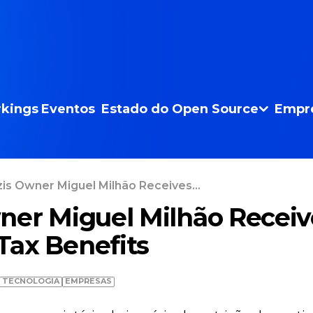
kings
Eventos
Estado do Open Source
Empr
is Owner Miguel Milhão Receives...
ner Miguel Milhão Receiv
 Tax Benefits
TECNOLOGIA
EMPRESAS