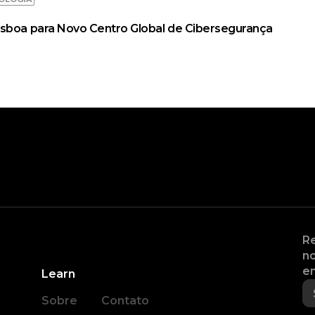
isboa para Novo Centro Global de Cibersegurança
Re
no
en
Learn
Sobre
Contato