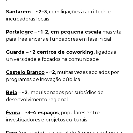
Santarém
– ~
2–3
, com ligações à agri-tech e
incubadoras locais
Portalegre
– ~
1–2, em pequena escala
mas vital
para freelancers e fundadores em fase inicial
Guarda
– ~
2 centros de coworking,
ligados à
universidade e focados na comunidade
Castelo Branco
– ~
2
, muitas vezes apoiados por
programas de inovação pública
Beja
– ~
2
, impulsionados por subsídios de
desenvolvimento regional
Évora
– ~
3–4 espaços
, populares entre
investigadores e projetos culturais
Faro
(revisitado) – a capital do Algarve continua a