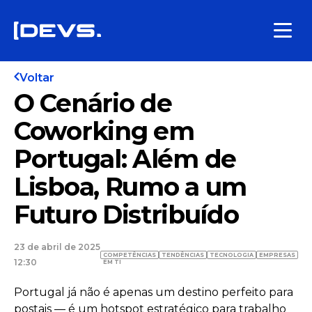
Voltar
O Cenário de
Coworking em
Portugal: Além de
Lisboa, Rumo a um
Futuro Distribuído
23 de abril de 2025
COMPETÊNCIAS
TENDÊNCIAS
TECNOLOGIA
EMPRESAS
12:30
EM TI
Portugal já não é apenas um destino perfeito para
postais — é um hotspot estratégico para trabalho