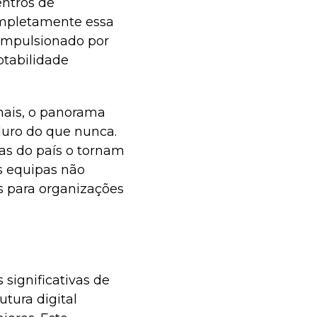
entros de
ompletamente essa
, impulsionado por
ptabilidade
nais, o panorama
duro do que nunca.
cas do país o tornam
as equipas não
s para organizações
significativas de
tura digital