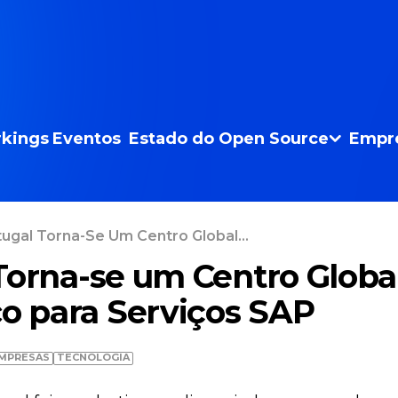
kings
Eventos
Estado do Open Source
Empr
ugal Torna-Se Um Centro Global...
Torna-se um Centro Globa
co para Serviços SAP
MPRESAS
TECNOLOGIA