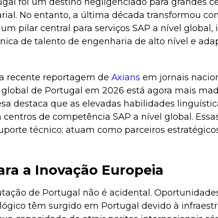
ugal foi um destino negligenciado para grandes c
rial. No entanto, a última década transformou c
é um pilar central para serviços SAP a nível global
ca de talento de engenharia de alto nível e ada
a recente reportagem de
Axians
em jornais nacio
 global de Portugal em 2026 está agora mais ma
esa destaca que as elevadas habilidades linguísti
a centros de competência SAP a nível global. Ess
porte técnico; atuam como parceiros estratégico
ara a Inovação Europeia
ação de Portugal não é acidental. Oportunidades 
ógico têm surgido em Portugal devido à infraestru