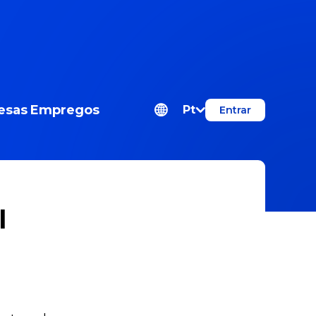
esas
Empregos
Pt
Entrar
l