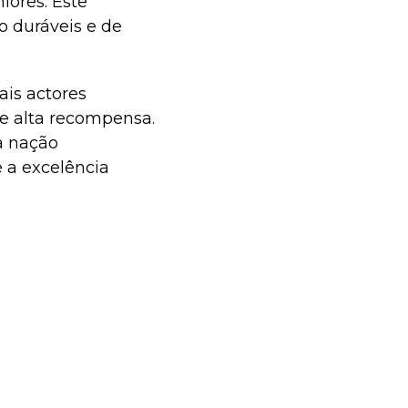
iores. Este
 duráveis e de
ais actores
e alta recompensa.
a nação
 a excelência