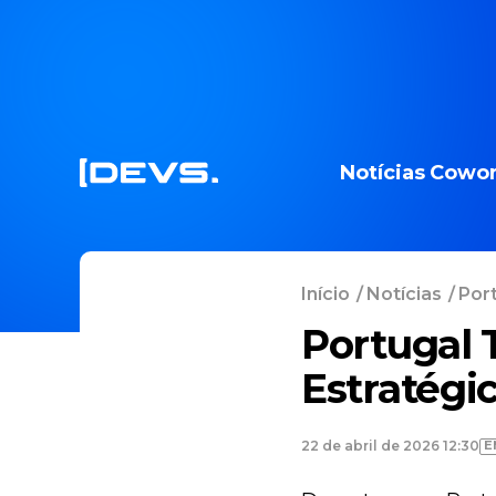
Notícias
Cowor
Início
/
Notícias
/
Port
Portugal 
Estratégi
E
22 de abril de 2026 12:30