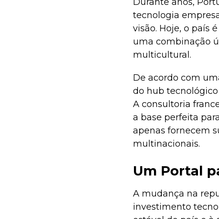
Durante anos, Port
tecnologia empresa
visão. Hoje, o país 
uma combinação úni
multicultural.
De acordo com um
do hub tecnológico
A consultoria franc
a base perfeita par
apenas fornecem su
multinacionais.
Um Portal p
A mudança na reput
investimento tecnol