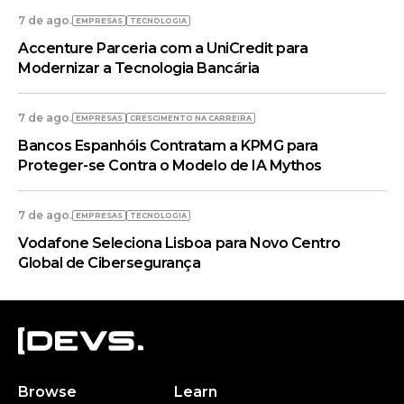
7 de ago.
EMPRESAS
TECNOLOGIA
Accenture Parceria com a UniCredit para
Modernizar a Tecnologia Bancária
7 de ago.
EMPRESAS
CRESCIMENTO NA CARREIRA
Bancos Espanhóis Contratam a KPMG para
Proteger-se Contra o Modelo de IA Mythos
7 de ago.
EMPRESAS
TECNOLOGIA
Vodafone Seleciona Lisboa para Novo Centro
Global de Cibersegurança
Browse
Learn