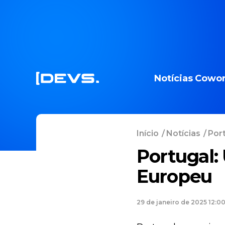
Notícias
Cowor
Início
/
Notícias
/
Port
Portugal:
Europeu
29 de janeiro de 2025 12:0