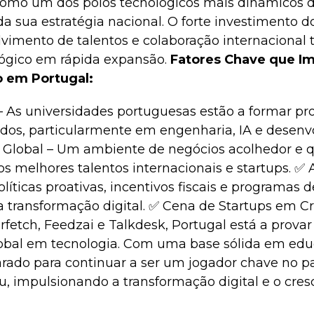
omo um dos polos tecnológicos mais dinâmicos 
a sua estratégia nacional. O forte investimento d
vimento de talentos e colaboração internaciona
ógico em rápida expansão.
Fatores Chave que I
 em Portugal:
 As universidades portuguesas estão a formar pro
ados, particularmente em engenharia, IA e desen
o Global – Um ambiente de negócios acolhedor e q
os melhores talentos internacionais e startups. ✅ 
íticas proativas, incentivos fiscais e programas 
a transformação digital. ✅ Cena de Startups em 
fetch, Feedzai e Talkdesk, Portugal está a provar
obal em tecnologia. Com uma base sólida em edu
arado para continuar a ser um jogador chave no 
u, impulsionando a transformação digital e o cr