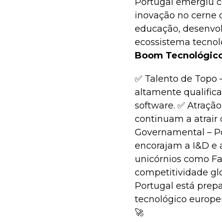
Portugal emergiu c
inovação no cerne d
educação, desenvol
ecossistema tecnol
Boom Tecnológico
✅ Talento de Topo –
altamente qualific
software. ✅ Atraçã
continuam a atrair 
Governamental – Pol
encorajam a I&D e 
unicórnios como Far
competitividade gl
Portugal está prep
tecnológico europe
🚀