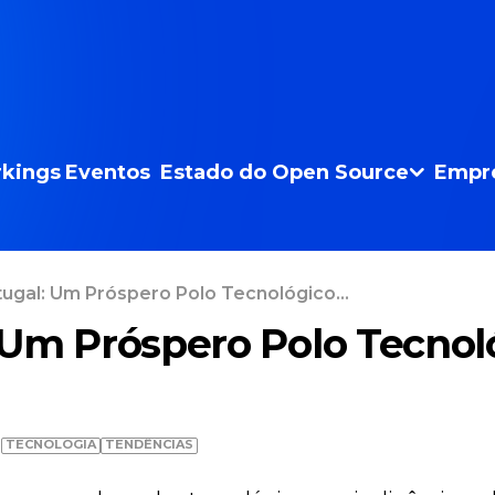
kings
Eventos
Estado do Open Source
Empr
ugal: Um Próspero Polo Tecnológico...
 Um Próspero Polo Tecnol
TECNOLOGIA
TENDÊNCIAS
0