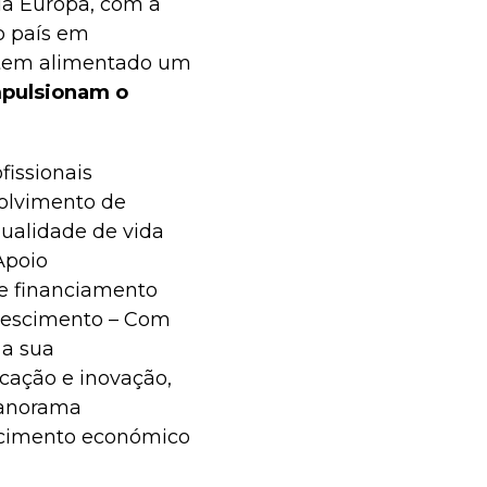
da Europa, com a
o país em
l tem alimentado um
mpulsionam o
fissionais
volvimento de
ualidade de vida
Apoio
de financiamento
Crescimento – Com
 a sua
cação e inovação,
panorama
escimento económico