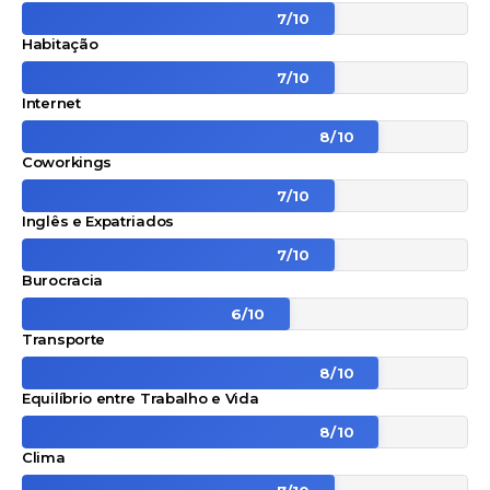
7
/
10
Habitação
7
/
10
Internet
8
/
10
Coworkings
7
/
10
Inglês e Expatriados
7
/
10
Burocracia
6
/
10
Transporte
8
/
10
Equilíbrio entre Trabalho e Vida
8
/
10
Clima