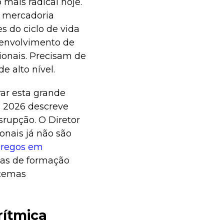
 mais radical hoje.
a mercadoria
s do ciclo de vida
senvolvimento de
onais. Precisam de
e alto nível.
rar esta grande
2026 descreve
rupção. O Diretor
ionais já não são
pregos em
mas de formação
stemas
rítmica