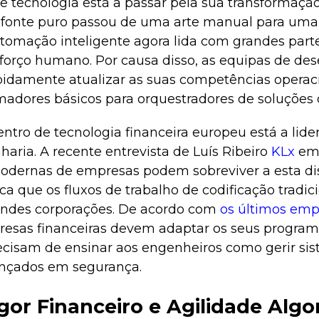
de tecnologia está a passar pela sua transformação
o fonte puro passou de uma arte manual para um
tomação inteligente agora lida com grandes parte
forço humano. Por causa disso, as equipas de de
idamente atualizar as suas competências operaci
madores básicos para orquestradores de soluções d
tro de tecnologia financeira europeu está a lide
ria. A recente entrevista de Luís Ribeiro
KLx
em 
dernas de empresas podem sobreviver a esta dis
ca que os fluxos de trabalho de codificação tradic
randes corporações. De acordo com
os últimos em
presas financeiras devem adaptar os seus progra
cisam de ensinar aos engenheiros como gerir si
nçados em segurança.
igor Financeiro e Agilidade Algo