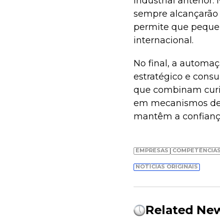
industrial anterior
sempre alcançarão o
permite que peque
internacional.
No final, a automaç
estratégico e consu
que combinam curio
em mecanismos de c
mantêm a confiança
EMPRESAS
COMPETÊNCIAS
NOTÍCIAS ORIGINAIS
Related Ne