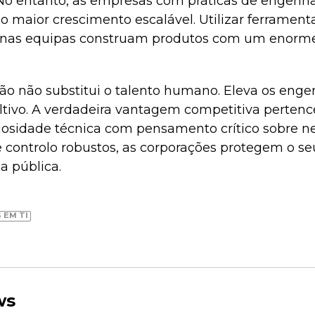
. No entanto, as empresas com práticas de engenha
 maior crescimento escalável. Utilizar ferramenta
nas equipas construam produtos com um enorm
ão não substitui o talento humano. Eleva os enge
ltivo. A verdadeira vantagem competitiva pertence
sidade técnica com pensamento crítico sobre neg
ontrolo robustos, as corporações protegem o seu 
 pública.
 EM TI
ws