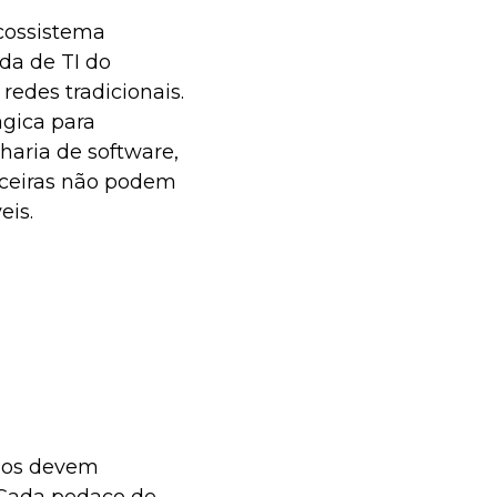
cossistema
da de TI do
redes tradicionais.
gica para
haria de software,
anceiras não podem
eis.
rnos devem