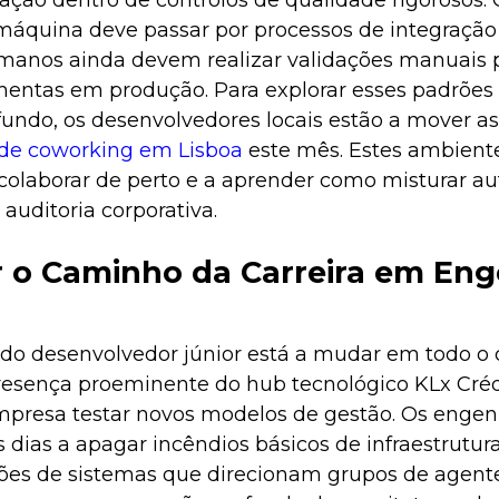
ção dentro de controlos de qualidade rigorosos.
máquina deve passar por processos de integração c
manos ainda devem realizar validações manuais 
entas em produção. Para explorar esses padrões
fundo, os desenvolvedores locais estão a mover a
 de coworking em Lisboa
este mês. Estes ambient
 colaborar de perto e a aprender como misturar 
 auditoria corporativa.
 o Caminho da Carreira em Eng
 do desenvolvedor júnior está a mudar em todo o 
esença proeminente do hub tecnológico KLx Créd
mpresa testar novos modelos de gestão. Os enge
dias a apagar incêndios básicos de infraestrutura
es de sistemas que direcionam grupos de agent