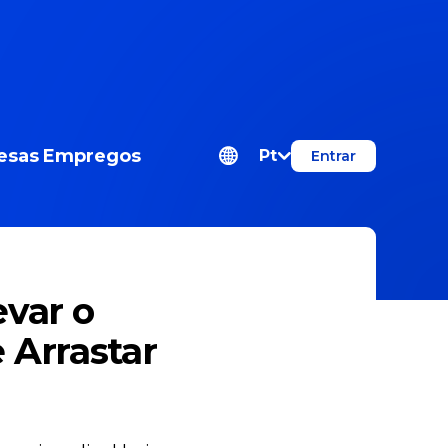
esas
Empregos
Pt
Entrar
evar o
 Arrastar