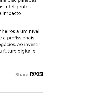
ria disciplinadas
s inteligentes
e impacto
nheiros a um nível
 a profissionais
ócios. Ao investir
futuro digital e
Share: