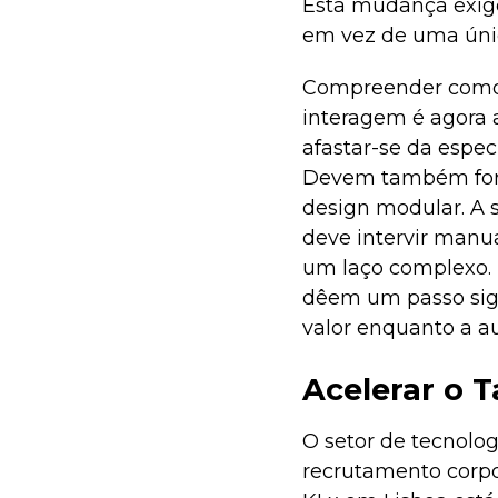
Esta mudança exig
em vez de uma úni
Compreender como a
interagem é agora a
afastar-se da espec
Devem também força
design modular. A 
deve intervir man
um laço complexo. E
dêem um passo sign
valor enquanto a a
Acelerar o 
O setor de tecnolo
recrutamento corpo