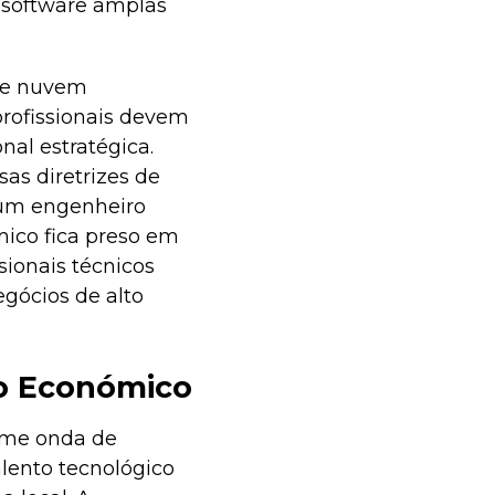
 software amplas
 de nuvem
profissionais devem
nal estratégica.
as diretrizes de
 um engenheiro
ico fica preso em
sionais técnicos
gócios de alto
to Económico
orme onda de
lento tecnológico