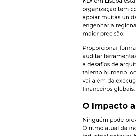
KLx em Lisboa está 
organização tem com
apoiar muitas unid
engenharia regiona
maior precisão.
Proporcionar forma
auditar ferramentas
a desafios de arqui
talento humano loc
vai além da execuç
financeiros globais.
O Impacto a
Ninguém pode prev
O ritmo atual da i