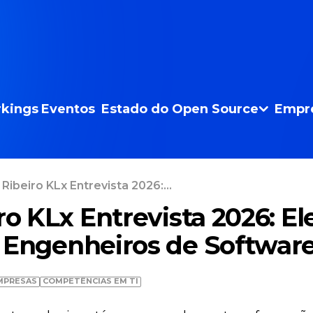
kings
Eventos
Estado do Open Source
Empr
 Ribeiro KLx Entrevista 2026:...
ro KLx Entrevista 2026: El
 Engenheiros de Software
MPRESAS
COMPETÊNCIAS EM TI