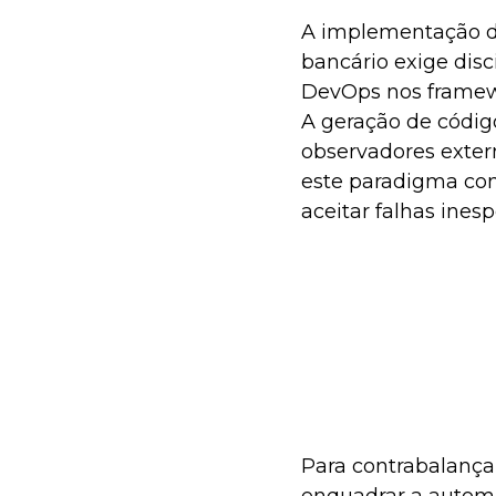
A implementação de
bancário exige disc
DevOps nos framewor
A geração de códi
observadores exter
este paradigma cont
aceitar falhas ines
Para contrabalançar