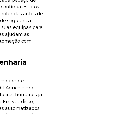
 Cada pedaço de
ontínua estritos.
profundas antes de
 de segurança
s suas equipas para
es ajudam as
automação com
enharia
continente.
it Agricole em
nheiros humanos já
. Em vez disso,
es automatizados.