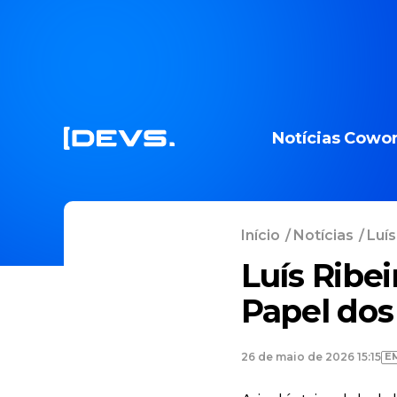
Notícias
Cowor
Início
/
Notícias
/
Luís
Luís Ribei
Papel dos
E
26 de maio de 2026 15:15