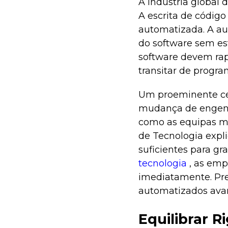
A indústria global 
A escrita de códig
automatizada. A au
do software sem es
software devem rap
transitar de progra
Um proeminente cen
mudança de engenha
como as equipas mo
de Tecnologia expli
suficientes para g
tecnologia
, as em
imediatamente. Pre
automatizados ava
Equilibrar R