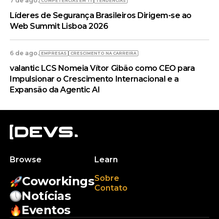
7 de ago.
COMPETÊNCIAS EM TI
TENDÊNCIAS
Líderes de Segurança Brasileiros Dirigem-se ao
Web Summit Lisboa 2026
6 de ago.
EMPRESAS
CRESCIMENTO NA CARREIRA
valantic LCS Nomeia Vítor Gibão como CEO para
Impulsionar o Crescimento Internacional e a
Expansão da Agentic AI
Browse
Learn
Sobre
Coworkings
Contato
Notícias
Eventos