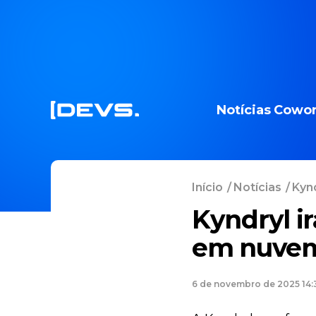
Notícias
Cowor
Início
/
Notícias
/
Kynd
Kyndryl ir
em nuvem 
6 de novembro de 2025 14: