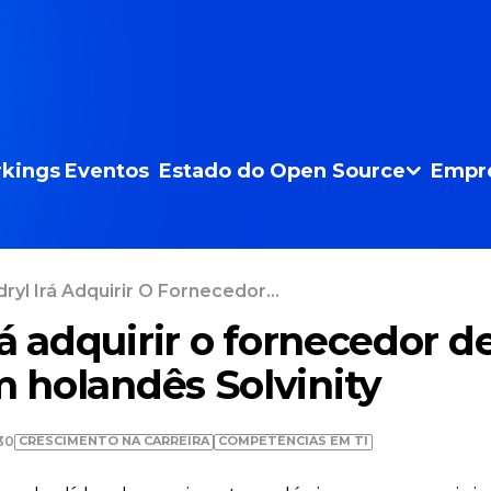
kings
Eventos
Estado do Open Source
Empr
ryl Irá Adquirir O Fornecedor...
á adquirir o fornecedor d
holandês Solvinity
CRESCIMENTO NA CARREIRA
COMPETÊNCIAS EM TI
30