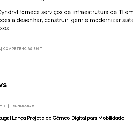
Kyndryl fornece serviços de infraestrutura de TI e
ões a desenhar, construir, gerir e modernizar sis
xos.
A
COMPETÊNCIAS EM TI
ws
M TI
TECNOLOGIA
rtugal Lança Projeto de Gêmeo Digital para Mobilidade