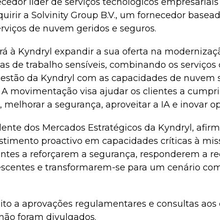
cedor líder de serviços tecnológicos empresariais 
irir a Solvinity Group B.V., um fornecedor basea
erviços de nuvem geridos e seguros.
irá à Kyndryl expandir a sua oferta na modernizaç
s de trabalho sensíveis, combinando os serviços d
estão da Kyndryl com as capacidades de nuvem s
y. A movimentação visa ajudar os clientes a cumpri
 melhorar a segurança, aproveitar a IA e inovar op
ente dos Mercados Estratégicos da Kyndryl, afirm
estimento proactivo em capacidades críticas à mi
entes a reforçarem a segurança, responderem a re
scentes e transformarem-se para um cenário com
eito a aprovações regulamentares e consultas aos
 não foram divulgados.