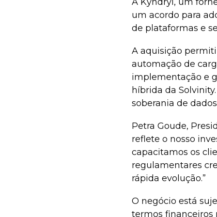
A Kyndryl, um forne
um acordo para adqu
de plataformas e s
A aquisição permit
automação de carga
implementação e g
híbrida da Solvinit
soberania de dados,
Petra Goude, Presid
reflete o nosso inv
capacitamos os cli
regulamentares cre
rápida evolução.”
O negócio está suj
termos financeiros