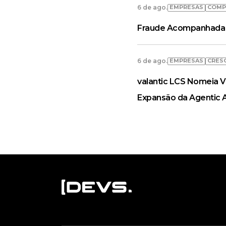
EMPRESAS
COMP
6 de ago.
Fraude Acompanhada 
EMPRESAS
CRES
6 de ago.
valantic LCS Nomeia V
Expansão da Agentic 