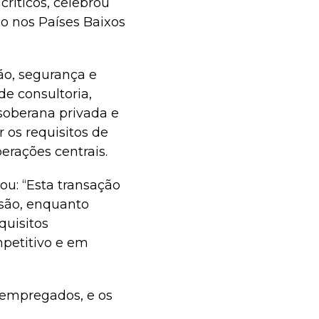
críticos, celebrou
do nos Países Baixos
ão, segurança e
e consultoria,
oberana privada e
r os requisitos de
erações centrais.
ou: “Esta transação
ssão, enquanto
quisitos
petitivo e em
 empregados, e os