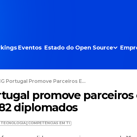
kings
Eventos
Estado do Open Source
Empr
G Portugal Promove Parceiros E...
ugal promove parceiros 
182 diplomados
TECNOLOGIA
COMPETÊNCIAS EM TI