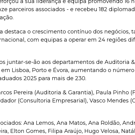
forçou a sua liderança e equipa promovendo 16 no
nze parceiros associados - e recebeu 182 diplomad
ação.
a destaca o crescimento contínuo dos negócios, ta
rnacional, com equipas a operar em 24 regiões di
s juntar-se-ão aos departamentos de Auditoria &
al em Lisboa, Porto e Évora, aumentando o número
aduados 2025 para mais de 230.
rcos Pereira (Auditoria & Garantia), Paula Pinho (F
ardador (Consultoria Empresarial), Vasco Mendes (
sociados: Ana Lemos, Ana Matos, Ana Roldão, Andr
ira, Elton Gomes, Filipa Araújo, Hugo Velosa, Natá