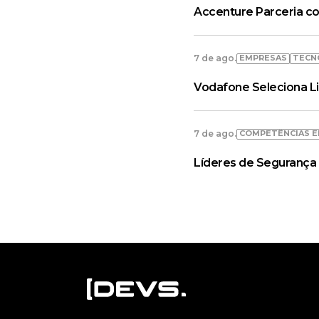
Accenture Parceria co
EMPRESAS
TECN
7 de ago.
Vodafone Seleciona L
COMPETÊNCIAS E
7 de ago.
Líderes de Segurança 