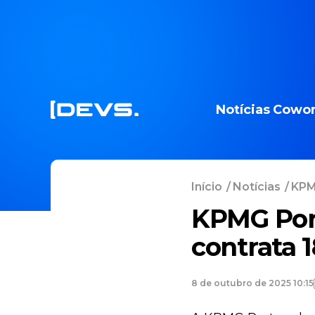
Notícias
Cowor
Início
/
Notícias
/
KPM
KPMG Port
contrata 
8 de outubro de 2025 10:15