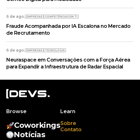
6 de ago.
EMPRESAS
COMPETÊNCIAS EM TI
Fraude Acompanhada por IA Escalona no Mercado
de Recrutamento
6 de ago.
EMPRESAS
TECNOLOGIA
Neuraspace em Conversações com a Força Aérea
para Expandir a Infraestrutura de Radar Espacial
Browse
Learn
Sobre
Coworkings
Contato
Notícias