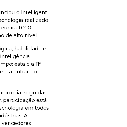
nciou o Intelligent
ecnologia realizado
eunirá 1.000
 de alto nível.
ógica, habilidade e
nteligência
empo: esta é a 11ª
 e a entrar no
eiro dia, seguidas
A participação está
tecnologia em todos
dústrias. A
s vencedores