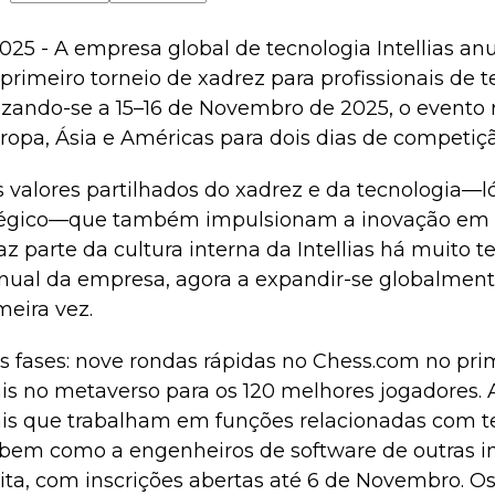
25 - A empresa global de tecnologia Intellias anu
primeiro torneio de xadrez para profissionais de t
izando-se a 15–16 de Novembro de 2025, o evento r
ropa, Ásia e Américas para dois dias de competição
s valores partilhados do xadrez e da tecnologia—l
égico—que também impulsionam a inovação em i
 faz parte da cultura interna da Intellias há muito t
anual da empresa, agora a expandir-se globalmente
meira vez.
s fases: nove rondas rápidas no Chess.com no prim
is no metaverso para os 120 melhores jogadores. 
nais que trabalham em funções relacionadas com 
bem como a engenheiros de software de outras in
ita, com inscrições abertas até 6 de Novembro. O