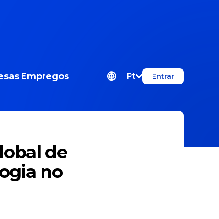
esas
Empregos
Pt
Entrar
lobal de
logia no