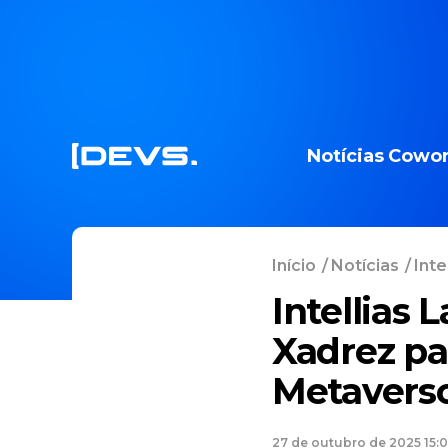
Notícias
Cowor
Início
/
Notícias
/
Inte
Intellias 
Xadrez pa
Metavers
27 de outubro de 2025 15: