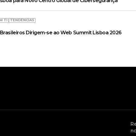
isboa para Novo Centro Global de Cibersegurança
M TI
TENDÊNCIAS
Brasileiros Dirigem-se ao Web Summit Lisboa 2026
Re
no