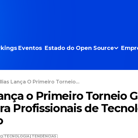
kings
Eventos
Estado do Open Source
Empr
llias Lança O Primeiro Torneio...
Lança o Primeiro Torneio G
ra Profissionais de Tecno
o
TECNOLOGIA
TENDÊNCIAS
00