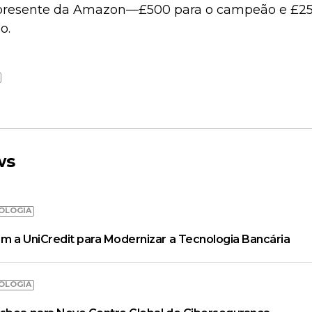
-presente da Amazon—£500 para o campeão e £25
o.
ws
OLOGIA
m a UniCredit para Modernizar a Tecnologia Bancária
OLOGIA