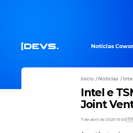
Notícias
Cowor
Início
/
Notícias
/
Int
Intel e 
Joint Ven
CO
7 de abril de 2025 10:00