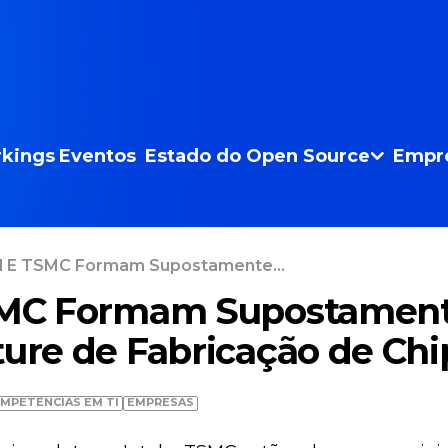
kings
Eventos
Estado do Open Source
Empr
el E TSMC Formam Supostamente...
TSMC Formam Supostamen
ture de Fabricação de Chi
MPETÊNCIAS EM TI
EMPRESAS