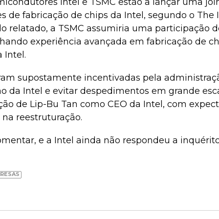
micondutores Intel e TSMC estão a lançar uma joi
es de fabricação de chips da Intel, segundo o The 
do relatado, a TSMC assumiria uma participaçã
ilhando experiência avançada em fabricação de c
 Intel.
oram supostamente incentivadas pela administra
o da Intel e evitar despedimentos em grande esca
ão de Lip-Bu Tan como CEO da Intel, com expect
na reestruturação.
entar, e a Intel ainda não respondeu a inquérito
RESAS