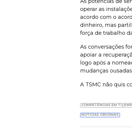
As potências de se
operar as instalaçõ
acordo com o acor
dinheiro, mas part
força de trabalho da
As conversações f
apoiar a recuperaçã
logo após a nomeaç
mudanças ousadas 
A TSMC não quis com
COMPETÊNCIAS EM TI
EMP
NOTÍCIAS ORIGINAIS