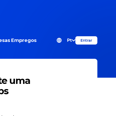
esas
Empregos
Pt
Entrar
te uma
ps