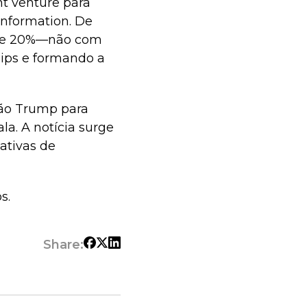
nt venture para
Information. De
o de 20%—não com
hips e formando a
ção Trump para
la. A notícia surge
ativas de
s.
Share: