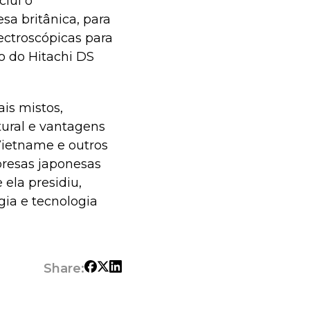
clui o
a britânica, para
ectroscópicas para
o do Hitachi DS
ais mistos,
tural e vantagens
Vietname e outros
resas japonesas
ela presidiu,
ia e tecnologia
Share: