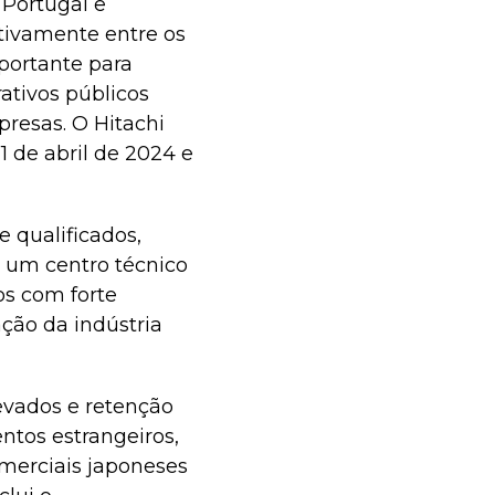
 Portugal e
ativamente entre os
portante para
ativos públicos
resas. O Hitachi
1 de abril de 2024 e
e qualificados,
 um centro técnico
os com forte
ação da indústria
evados e retenção
ntos estrangeiros,
merciais japoneses