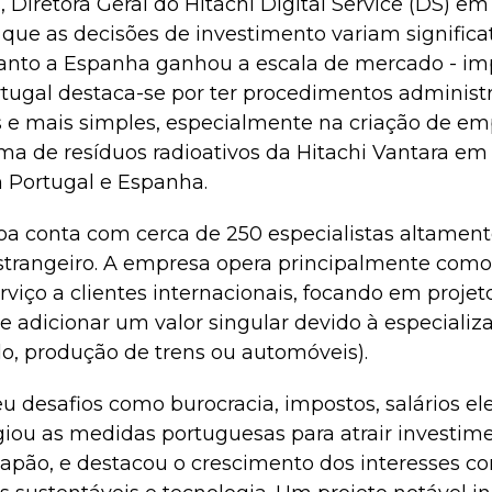
Diretora Geral do Hitachi Digital Service (DS) em
 que as decisões de investimento variam signific
uanto a Espanha ganhou a escala de mercado - im
rtugal destaca-se por ter procedimentos administr
 e mais simples, especialmente na criação de emp
rma de resíduos radioativos da Hitachi Vantara em 
m Portugal e Espanha.
boa conta com cerca de 250 especialistas altament
strangeiro. A empresa opera principalmente como
rviço a clientes internacionais, focando em projet
 adicionar um valor singular devido à especializ
lo, produção de trens ou automóveis).
 desafios como burocracia, impostos, salários el
ogiou as medidas portuguesas para atrair investime
apão, e destacou o crescimento dos interesses co