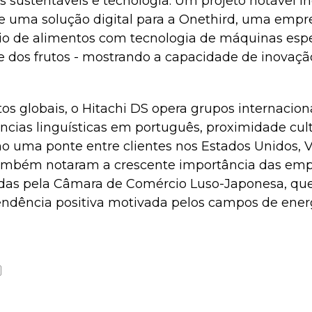
s sustentáveis e tecnologia. Um projeto notável in
 uma solução digital para a Onethird, uma empres
cio de alimentos com tecnologia de máquinas esp
de dos frutos - mostrando a capacidade de inovaçã
tos globais, o Hitachi DS opera grupos internacion
ncias linguísticas em português, proximidade cul
mo uma ponte entre clientes nos Estados Unidos, 
também notaram a crescente importância das emp
das pela Câmara de Comércio Luso-Japonesa, que 
ndência positiva motivada pelos campos de energ