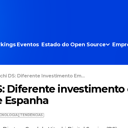
kings
Eventos
Estado do Open Source
Empr
chi DS: Diferente Investimento Em...
S: Diferente investimento
e Espanha
CNOLOGIA
TENDÊNCIAS