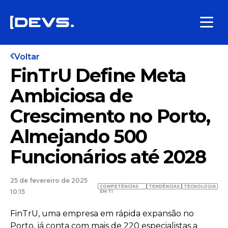
Voltar
FinTrU Define Meta
Ambiciosa de
Crescimento no Porto,
Almejando 500
Funcionários até 2028
25 de fevereiro de 2025
COMPETÊNCIAS
TENDÊNCIAS
TECNOLOGIA
10:15
EM TI
FinTrU, uma empresa em rápida expansão no
Porto, já conta com mais de 220 especialistas a