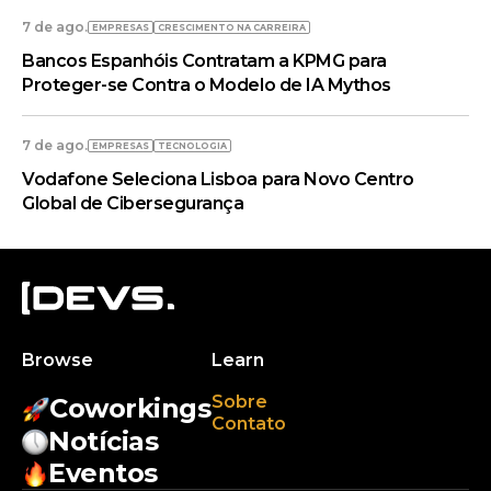
7 de ago.
EMPRESAS
CRESCIMENTO NA CARREIRA
Bancos Espanhóis Contratam a KPMG para
Proteger-se Contra o Modelo de IA Mythos
7 de ago.
EMPRESAS
TECNOLOGIA
Vodafone Seleciona Lisboa para Novo Centro
Global de Cibersegurança
Browse
Learn
Sobre
Coworkings
Contato
Notícias
Eventos