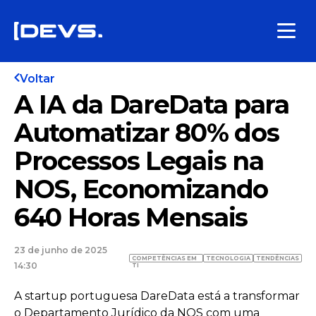
Voltar
A IA da DareData para
Automatizar 80% dos
Processos Legais na
NOS, Economizando
640 Horas Mensais
23 de junho de 2025
COMPETÊNCIAS EM
TECNOLOGIA
TENDÊNCIAS
14:30
TI
A startup portuguesa DareData está a transformar
o Departamento Jurídico da NOS com uma