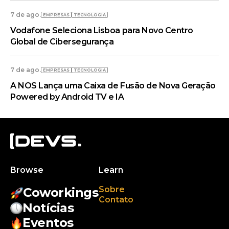
7 de ago.
EMPRESAS
TECNOLOGIA
Vodafone Seleciona Lisboa para Novo Centro
Global de Cibersegurança
7 de ago.
EMPRESAS
TECNOLOGIA
A NOS Lança uma Caixa de Fusão de Nova Geração
Powered by Android TV e IA
Browse
Learn
Sobre
Coworkings
Contato
Notícias
Eventos