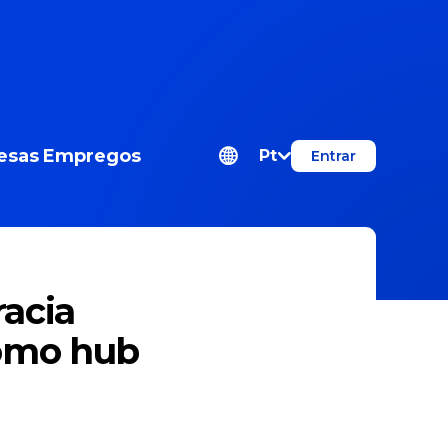
esas
Empregos
Pt
Entrar
racia
como hub