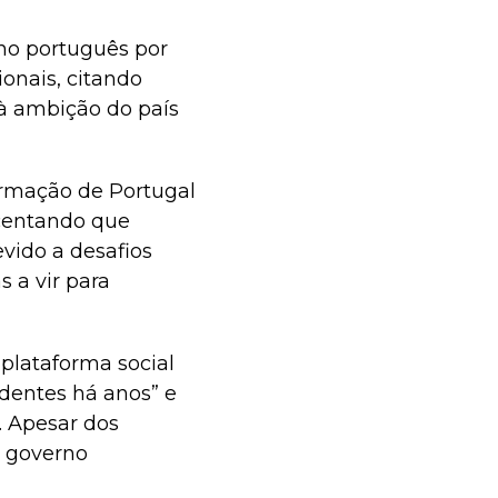
no português por
ionais, citando
 à ambição do país
formação de Portugal
scentando que
vido a desafios
s a vir para
plataforma social
ndentes há anos” e
. Apesar dos
o governo