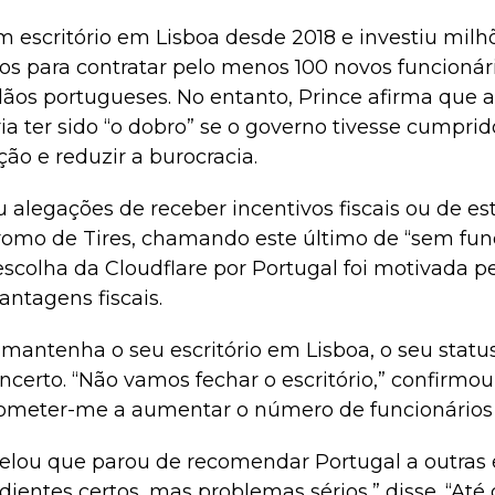
m escritório em Lisboa desde 2018 e investiu milh
anos para contratar pelo menos 100 novos funcion
ãos portugueses. No entanto, Prince afirma que a
ia ter sido “o dobro” se o governo tivesse cumpr
ção e reduzir a burocracia.
 alegações de receber incentivos fiscais ou de e
romo de Tires, chamando este último de “sem fun
scolha da Cloudflare por Portugal foi motivada p
ntagens fiscais.
antenha o seu escritório em Lisboa, o seu stat
ncerto. “Não vamos fechar o escritório,” confirmou
ometer-me a aumentar o número de funcionários p
lou que parou de recomendar Portugal a outras 
dientes certos, mas problemas sérios,” disse. “At