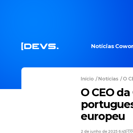
Notícias
Cowor
Início
/
Notícias
/
O CE
O CEO da C
portugues
europeu
CO
2 de junho de 2025 6:45