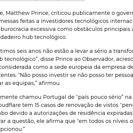
e, Matthew Prince, criticou publicamente o gover
essas feitas a investidores tecnológicos internac
e burocracia excessiva como obstáculos principais
rdadeiro hub tecnológico.
timos seis anos não estão a levar a sério a trans
 tecnológico”, disse Prince ao Observador, acre
reconsiderada como a sede europeia da empresa de
tentes. “Não posso investir se não posso ter pessoa
ar as equipas,” afirmou.
emente chamou Portugal de “país pouco sério” na 
oudflare tem 15 casos de renovação de vistos “pe
bo devido a autorizações de residência expiradas
rar a questão, ele afirma que “em todos os níveis 
pcionou.”