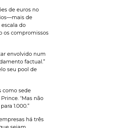
ões de euros no
ários—mais de
 escala do
ido os compromissos
star envolvido num
damento factual.”
elo seu pool de
us como sede
 Prince. “Mas não
ara 1.000.”
empresas há três
é que sejam