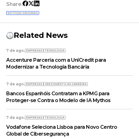
Share:
NOTÍCIAS ORIGINAIS
Related News
7 de ago.
EMPRESAS
TECNOLOGIA
Accenture Parceria com a UniCredit para
Modernizar a Tecnologia Bancária
7 de ago.
EMPRESAS
CRESCIMENTO NA CARREIRA
Bancos Espanhóis Contratam a KPMG para
Proteger-se Contra o Modelo de IA Mythos
7 de ago.
EMPRESAS
TECNOLOGIA
Vodafone Seleciona Lisboa para Novo Centro
Global de Cibersegurança