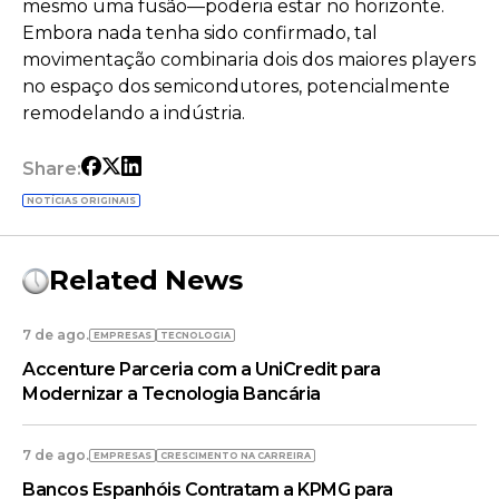
mesmo uma fusão—poderia estar no horizonte.
Embora nada tenha sido confirmado, tal
movimentação combinaria dois dos maiores players
no espaço dos semicondutores, potencialmente
remodelando a indústria.
Share:
NOTÍCIAS ORIGINAIS
Related News
7 de ago.
EMPRESAS
TECNOLOGIA
Accenture Parceria com a UniCredit para
Modernizar a Tecnologia Bancária
7 de ago.
EMPRESAS
CRESCIMENTO NA CARREIRA
Bancos Espanhóis Contratam a KPMG para