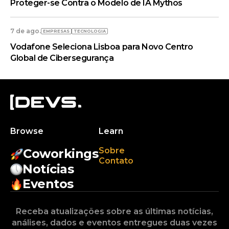
Proteger-se Contra o Modelo de IA Mythos
7 de ago.
EMPRESAS
TECNOLOGIA
Vodafone Seleciona Lisboa para Novo Centro
Global de Cibersegurança
Browse
Learn
Sobre
Coworkings
Contato
Notícias
Eventos
Receba atualizações sobre as últimas notícias,
análises, dados e eventos entregues duas vezes