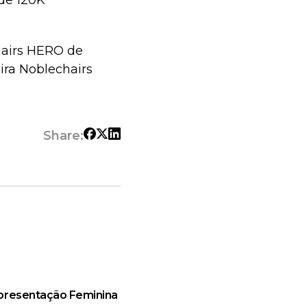
 de 120K
hairs HERO de
ira Noblechairs
Share:
epresentação Feminina