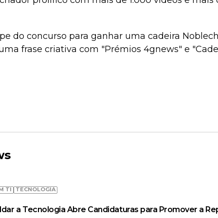
 criador prolífico com mais de 1.000 vídeos e mais
cipe do concurso para ganhar uma cadeira Noblec
uma frase criativa com "Prémios 4gnews" e "Cade
ws
M TI
TECNOLOGIA
ldar a Tecnologia Abre Candidaturas para Promover a R