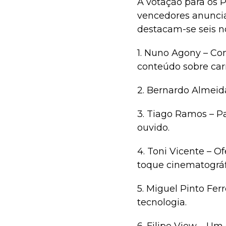
A votação para os 
vencedores anuncia
destacam-se seis 
1. Nuno Agony – Co
conteúdo sobre carr
2. Bernardo Almeida 
3. Tiago Ramos – Pa
ouvido.
4. Toni Vicente – 
toque cinematográf
5. Miguel Pinto Fer
tecnologia.