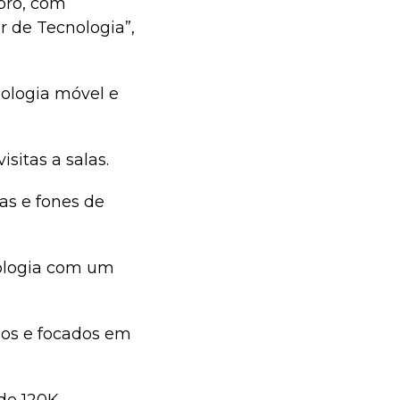
bro, com
r de Tecnologia”,
nologia móvel e
sitas a salas.
cas e fones de
nologia com um
idos e focados em