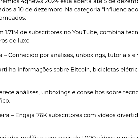
Prémios 4gnews 2024 está aberta até 5 de dezem
dos a 10 de dezembro. Na categoria “Influenciado
nomeados:
m 1.71M de subscritores no YouTube, combina tec
os de luxo.
– Conhecido por análises, unboxings, tutoriais e vi
rtilha informações sobre Bitcoin, bicicletas elétri
Oferece análises, unboxings e conselhos sobre tec
ico.
reira – Engaja 76K subscritores com vídeos divert