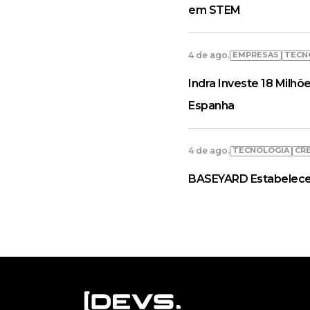
em STEM
EMPRESAS
TECN
4 de ago.
Indra Investe 18 Milh
Espanha
TECNOLOGIA
CR
4 de ago.
BASEYARD Estabelece