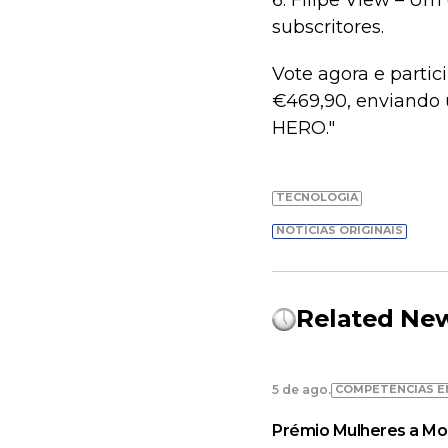
6. Filipe View – Um
subscritores.
Vote agora e parti
€469,90, enviando 
HERO."
TECNOLOGIA
NOTÍCIAS ORIGINAIS
Related Ne
COMPETÊNCIAS E
5 de ago.
Prémio Mulheres a Mo