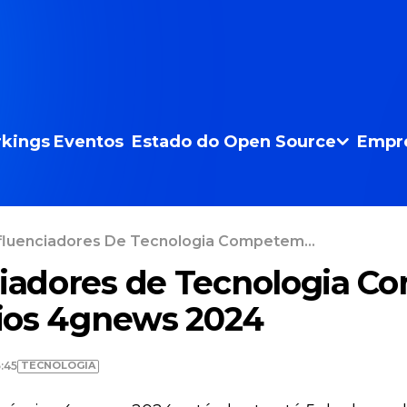
kings
Eventos
Estado do Open Source
Empr
nfluenciadores De Tecnologia Competem...
ciadores de Tecnologia 
ios 4gnews 2024
TECNOLOGIA
:45