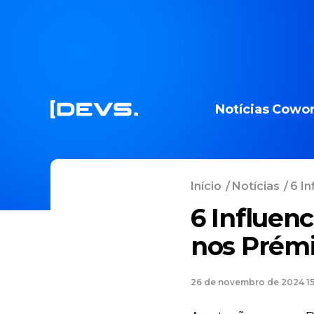
Notícias
Cowor
Início
/
Notícias
/
6 I
6 Influen
nos Prém
26 de novembro de 2024 15