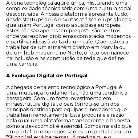
A cena tecnológica aqui é única, misturando uma
complexidade técnica séria com uma cultura social
descontraída. A nossa plataforma apresenta tudo,
desde startups de IA enxutas até scale-ups globais
que usam Portugal como a sua base europeia.
Estes não são apenas "empregos" - são centros
onde vai resolver problemas com stacks modernos
e partilhar ideias à volta de um café. Quer esteja a
trabalhar de um armazém criativo em Marvila ou
de um hub moderno no Norte, o foco permanece
na inclusão e na construção da rede que define
uma carreira.
A Evolução Digital de Portugal
A chegada de talento tecnológico a Portugal é
uma mudança fundamental, não uma tendência
passageira. Com um forte investimento em
infraestrutura digital, o país tornou-se um dos
principais destinos para equipas e inovadores que
trabalham remotamente. Esta procura é a razão
pela qual uma plataforma transparente e honesta
como a devs.com.pt é essencial. Somos mais do que
um portal de empregos; somos um portal para um
"Silicon Valley à beira-mar". À medida que o