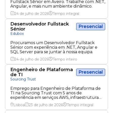
Fullstack Sênior em Aveiro. Trabalhe com .NET,
Angular, e mais num ambiente dinâmico.
24 de julho de 2026
Tempo integral
Desenvolvedor Fullstack
Presencial
Sénior
Edubox
Procuramos um Desenvolvedor Fullstack
Sénior com experiência em .NET, Angular e
SQL Server para se juntar à nossa equipa.
24 de julho de 2026
Tempo inteiro
Engenheiro de Plataforma
Presencial
de TI
Sourcing Trust
Emprego para Engenheiro de Plataforma de
TI na Sourcing Trust com 5 anos de
experiência em serviços AWS, infraestrutura
Nutanix e automação.
Lisboa
23 de julho de 2026
Tempo integral