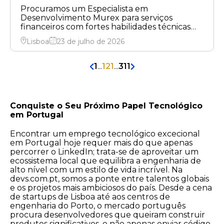
Procuramos um Especialista em
Desenvolvimento Murex para serviços
financeiros com fortes habilidades técnicas
num ambiente de trabalho híbrido.
Lisboa
23 de julho de 2026
1
...
121
...
311
Conquiste o Seu Próximo Papel Tecnológico
em Portugal
Encontrar um emprego tecnológico excecional
em Portugal hoje requer mais do que apenas
percorrer o LinkedIn; trata-se de aproveitar um
ecossistema local que equilibra a engenharia de
alto nível com um estilo de vida incrível. Na
devs.com.pt, somos a ponte entre talentos globais
e os projetos mais ambiciosos do país. Desde a cena
de startups de Lisboa até aos centros de
engenharia do Porto, o mercado português
procura desenvolvedores que queiram construir
produtos significativos, e não apenas enviar código.