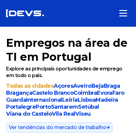
Empregos na área de
TI em Portugal
Explore as principais oportunidades de emprego
em todo o país.
Todas as cidades
Açores
Aveiro
Beja
Braga
Bragança
Castelo Branco
Coimbra
Evora
Faro
Guarda
Internacional
Leiria
Lisboa
Madeira
Portalegre
Porto
Santarem
Setúbal
Viana do Castelo
Vila Real
Viseu
Ver tendências do mercado de trabalho