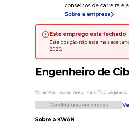
conselhos de carreira e 
Sobre a empresa
Este emprego está fechado
Esta posição não está mais aceita
2026
.
Engenheiro de Ci
Coimbra
,
Lisboa
,
Viseu
,
Porto
20 de janeiro
Ve
Candidaturas encerradas
Sobre a KWAN