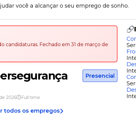
ajudar você a alcançar o seu emprego de sonho.
Con
ndo candidaturas
.
Fechado em
31 de março de
Ser
Fro
Int
Des
Int
bersegurança
Presencial
Con
Ser
Des
Int
 de 2026
Full-time
r todos os empregos