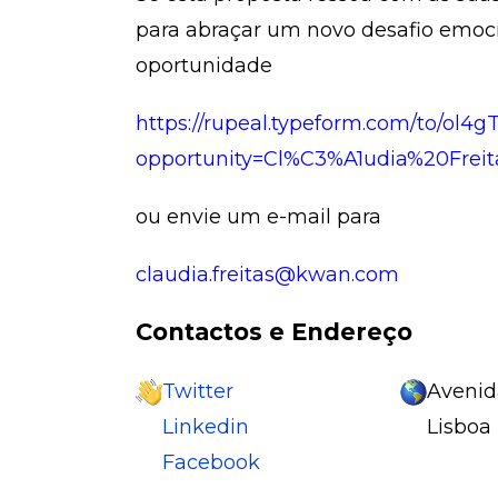
para abraçar um novo desafio emoci
oportunidade
https://rupeal.typeform.com/to/ol4g
opportunity=Cl%C3%A1udia%20Freit
ou envie um e-mail para
claudia.freitas@kwan.com
Contactos e Endereço
Twitter
Avenida
Linkedin
Lisboa
Facebook