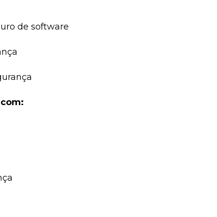
guro de software
ança
egurança
 com:
nça