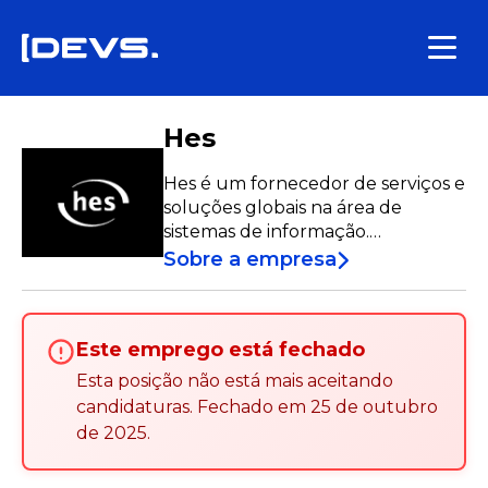
Hes
Hes é um fornecedor de serviços e
soluções globais na área de
sistemas de informação.
Apresenta-se no mercado como
Sobre a empresa
um integrador de soluções,
fornecendo soluções de
Hardware e Software
Este emprego está fechado
personalizadas para atender às
necessidades de cada cliente,
Esta posição não está mais aceitando
oferecendo serviços de
candidaturas
.
Fechado em
25 de outubro
consultoria, assistência pré e pós-
de 2025
.
venda, e formação personalizada.