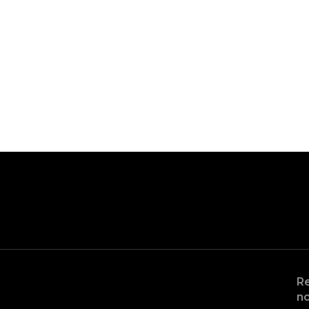
Re
no