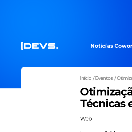
Notícias
Cowor
Início
/
Eventos
/
Otimiz
Otimizaç
Técnicas 
Web