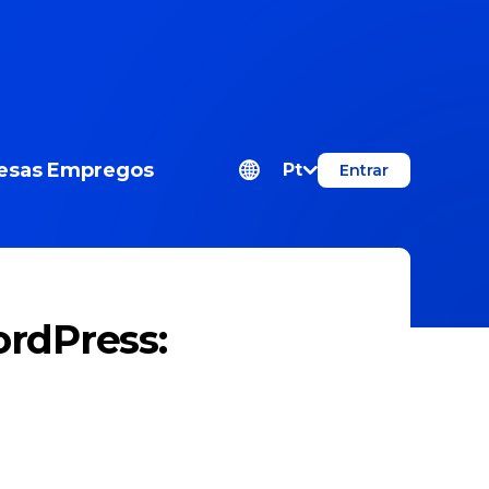
esas
Empregos
Pt
Entrar
rdPress: