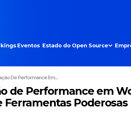
kings
Eventos
Estado do Open Source
Empr
ação De Performance Em...
ão de Performance em Wo
e Ferramentas Poderosas