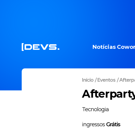
Notícias
Cowor
Início
/
Eventos
/
Afterp
Afterpart
Tecnologia
ingressos
Grátis