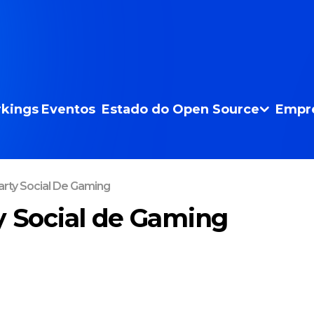
kings
Eventos
Estado do Open Source
Empr
arty Social De Gaming
y Social de Gaming