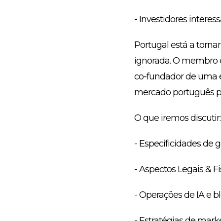
- Investidores inter
Portugal está a torna
ignorada. O membro d
co-fundador de uma e
mercado português pa
O que iremos discutir:
- Especificidades de 
- Aspectos Legais & F
- Operações de IA e 
- Estratégias de mar