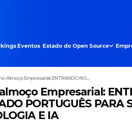
kings
Eventos
Estado do Open Source
Empr
o-Almoço Empresarial: ENTRANDO NO...
almoço Empresarial: E
ADO PORTUGUÊS PARA 
LOGIA E IA