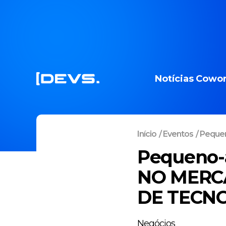
Notícias
Cowor
Início
/
Eventos
/
Pequen
Pequeno-
NO MERC
DE TECNO
Negócios