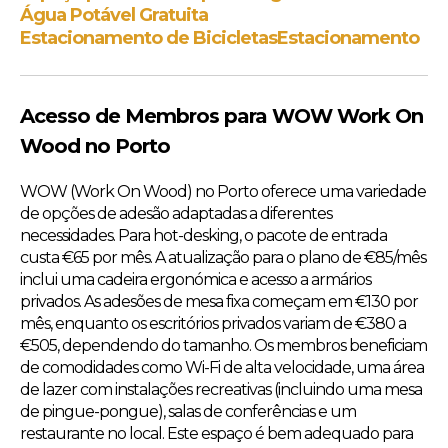
Água Potável Gratuita
Estacionamento de Bicicletas
Estacionamento
Acesso de Membros para WOW Work On
Wood no Porto
WOW (Work On Wood) no Porto oferece uma variedade
de opções de adesão adaptadas a diferentes
necessidades. Para hot-desking, o pacote de entrada
custa €65 por mês. A atualização para o plano de €85/mês
inclui uma cadeira ergonómica e acesso a armários
privados. As adesões de mesa fixa começam em €130 por
mês, enquanto os escritórios privados variam de €380 a
€505, dependendo do tamanho. Os membros beneficiam
de comodidades como Wi-Fi de alta velocidade, uma área
de lazer com instalações recreativas (incluindo uma mesa
de pingue-pongue), salas de conferências e um
restaurante no local. Este espaço é bem adequado para