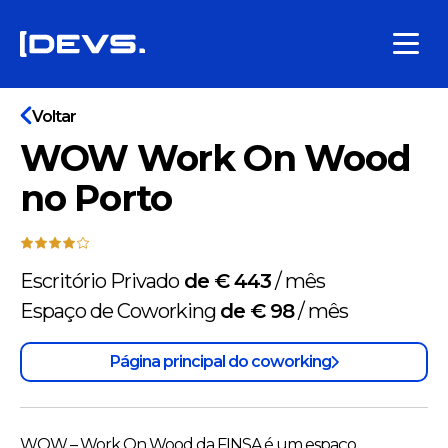
Voltar
WOW Work On Wood
no Porto
Escritório Privado
de € 443
/
mês
Espaço de Coworking
de € 98
/
mês
Página principal do coworking
WOW – Work On Wood da FINSA é um espaço