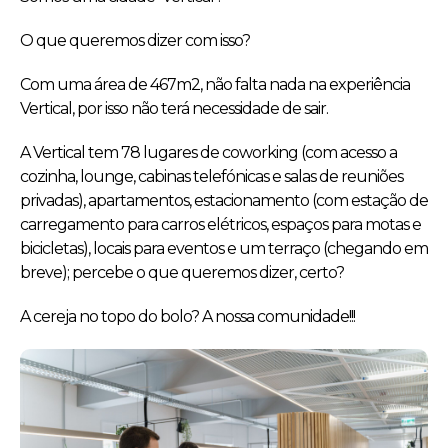
O que queremos dizer com isso?
Com uma área de 467m2, não falta nada na experiência
Vertical, por isso não terá necessidade de sair.
A Vertical tem 78 lugares de coworking (com acesso a
cozinha, lounge, cabinas telefónicas e salas de reuniões
privadas), apartamentos, estacionamento (com estação de
carregamento para carros elétricos, espaços para motas e
bicicletas), locais para eventos e um terraço (chegando em
breve); percebe o que queremos dizer, certo?
A cereja no topo do bolo? A nossa comunidade!!!