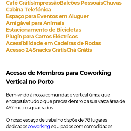
Café Grátis
Impressão
Balcões Pessoais
Chuvas
Cabina Telefónica
Espaço para Eventos em Aluguer
Amigável para Animais
Estacionamento de Bicicletas
Plugin para Carros Eléctricos
Acessibilidade em Cadeiras de Rodas
Acesso 24
Snacks Grátis
Chá Grátis
Acesso de Membros para Coworking
Vertical no Porto
Bem-vindo à nossa comunidade vertical única que
encapsula tudo o que precisa dentro da sua vasta área de
467 metros quadrados.
O nosso espaço de trabalho dispõe de 78 lugares
dedicados
coworking
equipados com comodidades