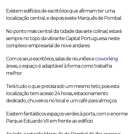
Existem edifícios de escritórios que afirmam ter uma
localização central, e depois existe Marquês de Pombal.
No ponto mais central da 'cidade das sete colinas', estará
sempre no topo da vibrante Capital Portuguesa neste
complexo empresarial de nove andares.
Com os seus escritórios, salas de reuniões e
coworking
áreas, o espaço é adaptável à forma como trabalha
melhor.
Terá tudo o que precisa sob um mesmo teto, pois esta
localização tem acesso 24 horas, estacionamento
dedicado, chuveiros no local e um café para almoços.
Existem fantásticos espaços verdes à porta, com o enorme
Parque Eduardo VII em frente ao edifício.