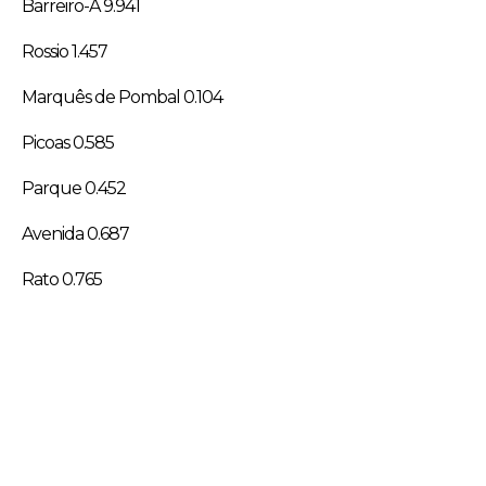
Barreiro-A 9.941
Rossio 1.457
Marquês de Pombal 0.104
Picoas 0.585
Parque 0.452
Avenida 0.687
Rato 0.765