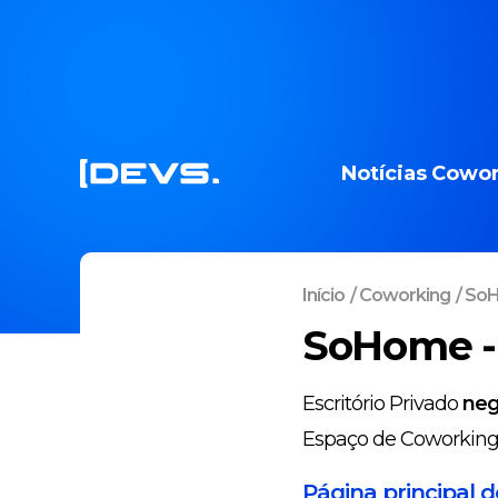
Notícias
Cowor
Início
/
Coworking
/
SoH
SoHome -
Escritório Privado
neg
Espaço de Coworkin
Página principal 