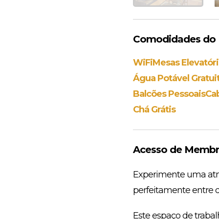
Comodidades do 
WiFi
Mesas Elevatóri
Água Potável Gratui
Balcões Pessoais
Cab
Chá Grátis
Acesso de Membr
Experimente uma atmo
perfeitamente entre do
Este espaço de trabal