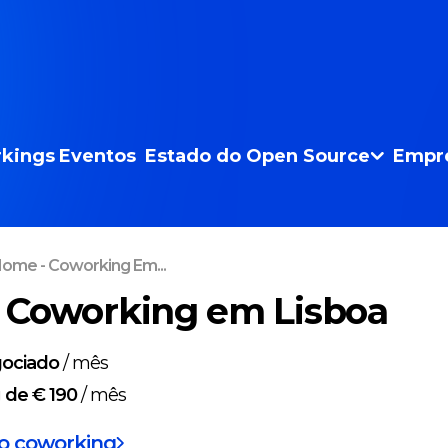
kings
Eventos
Estado do Open Source
Empr
ome - Coworking Em...
 Coworking em Lisboa
ociado
/
mês
g
de € 190
/
mês
do coworking