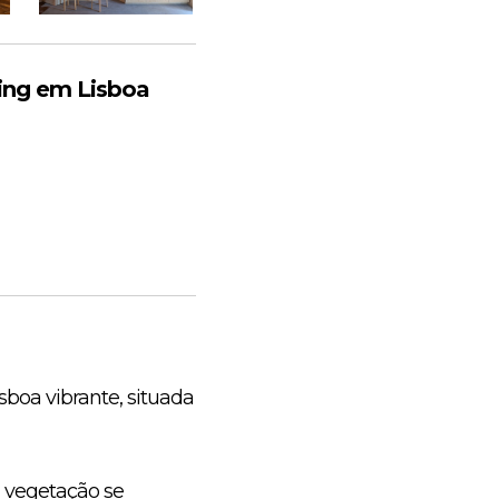
ing em Lisboa
oa vibrante, situada
a vegetação se