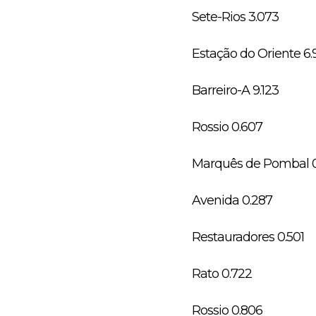
Sete-Rios 3.073
Estação do Oriente 6.
Barreiro-A 9.123
Rossio 0.607
Marquês de Pombal 0
Avenida 0.287
Restauradores 0.501
Rato 0.722
Rossio 0.806