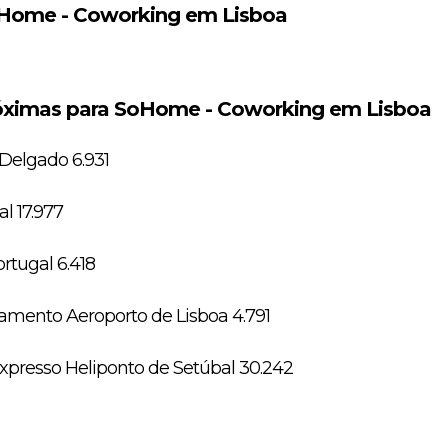
oHome - Coworking em Lisboa
óximas para SoHome - Coworking em Lisboa
Delgado 6.931
l 17.977
rtugal 6.418
namento Aeroporto de Lisboa 4.791
presso Heliponto de Setúbal 30.242