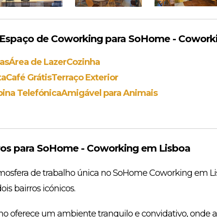
Espaço de Coworking para SoHome - Cowork
as
Área de Lazer
Cozinha
ta
Café Grátis
Terraço Exterior
ina Telefónica
Amigável para Animais
os para SoHome - Coworking em Lisboa
sfera de trabalho única no SoHome Coworking em Lisb
is bairros icónicos.
ho oferece um ambiente tranquilo e convidativo, onde 