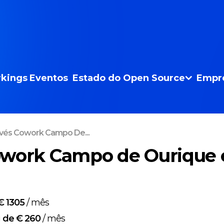
kings
Eventos
Estado do Open Source
Empr
vés Cowork Campo De...
owork Campo de Ourique 
€ 1305
/
mês
g
de € 260
/
mês