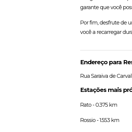
garante que você poss
Por fim, desfrute d
você a recarregar dur
Endereço para Re
Rua Saraiva de Carval
Estações mais pr
Rato - 0.375 km
Rossio - 1.553 km