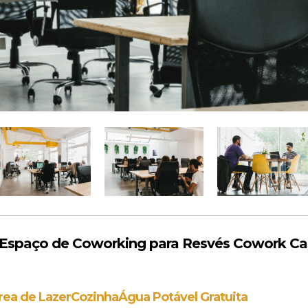
Espaço de Coworking para Resvés Cowork C
rea de Lazer
Cozinha
Água Potável Gratuita