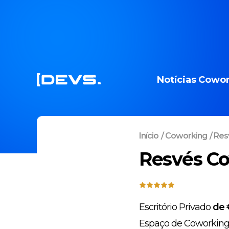
Notícias
Cowor
Início
/
Coworking
/
Res
Resvés C
Escritório Privado
de 
Espaço de Coworkin