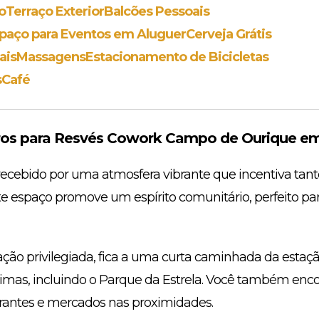
o
Terraço Exterior
Balcões Pessoais
paço para Eventos em Aluguer
Cerveja Grátis
ais
Massagens
Estacionamento de Bicicletas
s
Café
os para Resvés Cowork Campo de Ourique em
recebido por uma atmosfera vibrante que incentiva tant
te espaço promove um espírito comunitário, perfeito p
ção privilegiada, fica a uma curta caminhada da estaç
ximas, incluindo o Parque da Estrela. Você também enc
urantes e mercados nas proximidades.