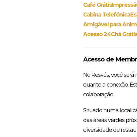
Café Grátis
Impressã
Cabina Telefónica
Es
Amigável para Anim
Acesso 24
Chá Gráti
Acesso de Membr
No Resvés, você será 
quanto a conexão. Es
colaboração.
Situado numa localiza
das áreas verdes pró
diversidade de resta