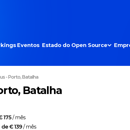
kings
Eventos
Estado do Open Source
Empr
s - Porto, Batalha
orto, Batalha
€ 175
/
mês
g
de € 139
/
mês