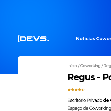
Notícias
Cowor
Início
/
Coworking
/
Regu
Regus - P
Escritório Privado
de 
Espaço de Coworkin