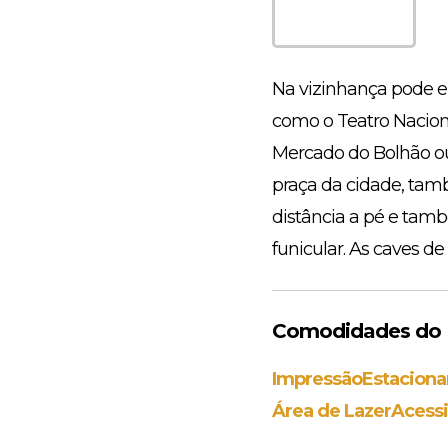
Na vizinhança pode en
como o Teatro Naciona
Mercado do Bolhão ou 
praça da cidade, tam
distância a pé e tamb
funicular. As caves d
Comodidades do E
Impressão
Estaciona
Área de Lazer
Acessi