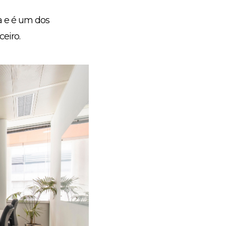
a e é um dos
eiro.