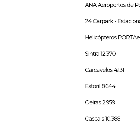
ANA Aeroportos de Po
24 Carpark - Estacio
Helicópteros PORTAex
Sintra 12.370
Carcavelos 4.131
Estoril 8.644
Oeiras 2.959
Cascais 10.388