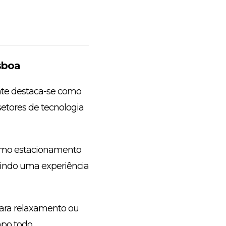
sboa
nte destaca-se como
etores de tecnologia
omo estacionamento
ntindo uma experiência
para relaxamento ou
po todo.