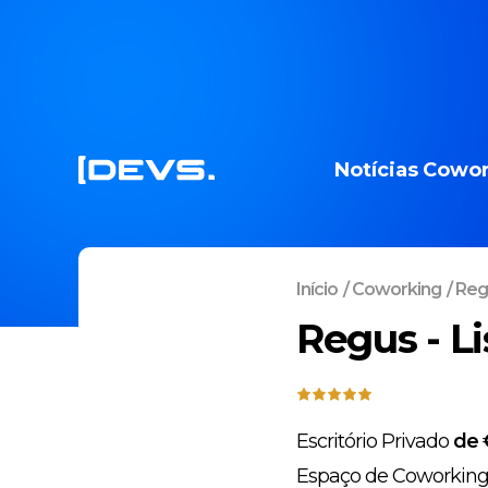
Notícias
Cowor
Início
/
Coworking
/
Regu
Regus - L
Escritório Privado
de 
Espaço de Coworkin