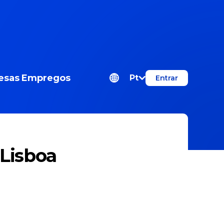
esas
Empregos
Pt
Entrar
 Lisboa