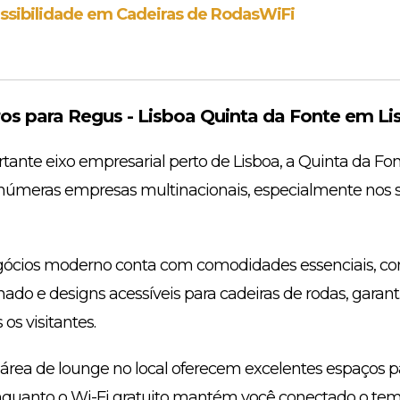
ssibilidade em Cadeiras de Rodas
WiFi
s para Regus - Lisboa Quinta da Fonte em Li
ante eixo empresarial perto de Lisboa, a Quinta da Fo
inúmeras empresas multinacionais, especialmente nos s
gócios moderno conta com comodidades essenciais, c
nado e designs acessíveis para cadeiras de rodas, gara
os visitantes.
a área de lounge no local oferecem excelentes espaços 
enquanto o Wi-Fi gratuito mantém você conectado o tem