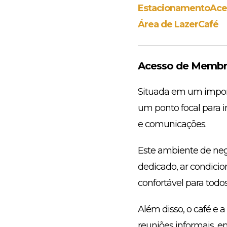
Estacionamento
Ace
Área de Lazer
Café
Acesso de Membro
Situada em um import
um ponto focal para 
e comunicações.
Este ambiente de ne
dedicado, ar condicio
confortável para todos 
Além disso, o café e 
reuniões informais, 