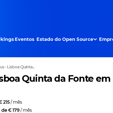
kings
Eventos
Estado do Open Source
Empr
s - Lisboa Quinta...
isboa Quinta da Fonte em
€ 215
/
mês
g
de € 179
/
mês