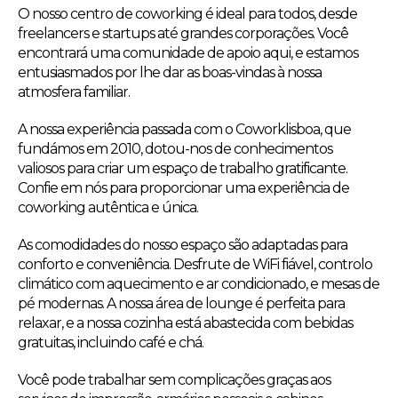
O nosso centro de coworking é ideal para todos, desde
freelancers e startups até grandes corporações. Você
encontrará uma comunidade de apoio aqui, e estamos
entusiasmados por lhe dar as boas-vindas à nossa
atmosfera familiar.
A nossa experiência passada com o Coworklisboa, que
fundámos em 2010, dotou-nos de conhecimentos
valiosos para criar um espaço de trabalho gratificante.
Confie em nós para proporcionar uma experiência de
coworking autêntica e única.
As comodidades do nosso espaço são adaptadas para
conforto e conveniência. Desfrute de WiFi fiável, controlo
climático com aquecimento e ar condicionado, e mesas de
pé modernas. A nossa área de lounge é perfeita para
relaxar, e a nossa cozinha está abastecida com bebidas
gratuitas, incluindo café e chá.
Você pode trabalhar sem complicações graças aos