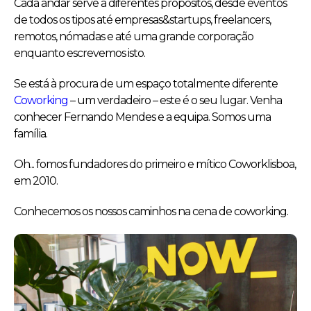
Cada andar serve a diferentes propósitos, desde eventos
de todos os tipos até empresas&startups, freelancers,
remotos, nómadas e até uma grande corporação
enquanto escrevemos isto.
Se está à procura de um espaço totalmente diferente
Coworking
– um verdadeiro – este é o seu lugar. Venha
conhecer Fernando Mendes e a equipa. Somos uma
família.
Oh... fomos fundadores do primeiro e mítico Coworklisboa,
em 2010.
Conhecemos os nossos caminhos na cena de coworking.