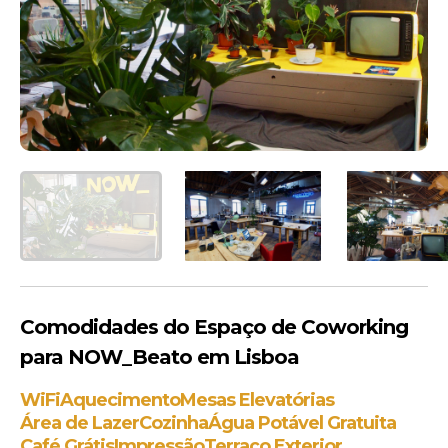
Comodidades do Espaço de Coworking
para NOW_Beato em Lisboa
WiFi
Aquecimento
Mesas Elevatórias
Área de Lazer
Cozinha
Água Potável Gratuita
Café Grátis
Impressão
Terraço Exterior